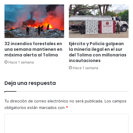
b
a
a
b
d
l
o
e
p
c
a
e
r
r
32 incendios forestales en
Ejército y Policía golpean
a
á
una semana mantienen en
la minería ilegal en el sur
l
e
máxima alerta al Tolima
del Tolima con millonarias
o
n
incautaciones
Hace 1 semana
s
l
Hace 1 semana
c
a
o
s
l
Deja una respuesta
p
o
r
m
ó
b
Tu dirección de correo electrónico no será publicada.
Los campos
x
i
i
obligatorios están marcados con
*
a
m
C
n
a
o
s
o
s
h