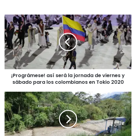
¡
P
r
o
g
r
á
m
e
¡Prográmese! así será la jornada de viernes y
s
sábado para los colombianos en Tokio 2020
e
!
a
S
s
e
í
r
s
v
e
i
r
c
á
i