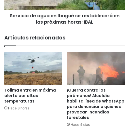
l
o
a
d
j
Servicio de agua en Ibagué se restablecerá en
e
o
las próximas horas: IBAL
a
r
g
n
u
Artículos relacionados
a
a
d
e
a
n
d
I
e
b
v
a
i
g
e
u
r
é
Tolima entra en máxima
¡Guerra contra los
n
s
alerta por altas
pirómanos! Alcaldía
e
e
temperaturas
habilita línea de WhatsApp
s
para denunciar a quienes
r
Hace 8 horas
provocan incendios
y
e
forestales
s
s
á
t
Hace 4 días