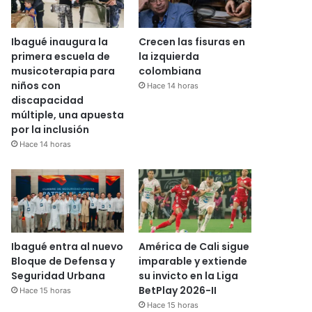
Ibagué inaugura la
Crecen las fisuras en
primera escuela de
la izquierda
musicoterapia para
colombiana
niños con
Hace 14 horas
discapacidad
múltiple, una apuesta
por la inclusión
Hace 14 horas
Ibagué entra al nuevo
América de Cali sigue
Bloque de Defensa y
imparable y extiende
Seguridad Urbana
su invicto en la Liga
BetPlay 2026-II
Hace 15 horas
Hace 15 horas