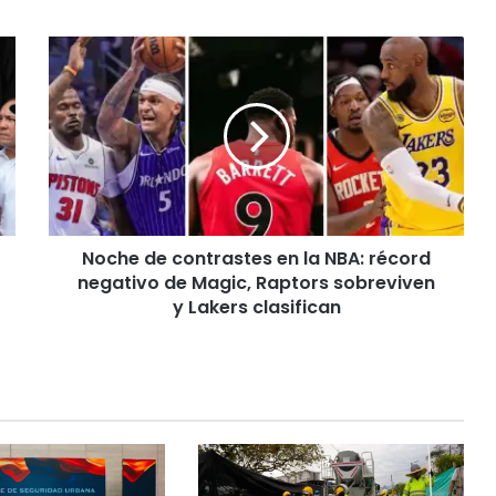
N
o
c
h
e
d
e
c
o
Noche de contrastes en la NBA: récord
n
negativo de Magic, Raptors sobreviven
t
r
y Lakers clasifican
a
s
t
e
s
e
n
l