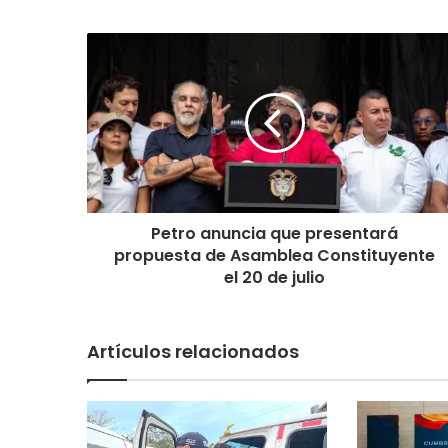
P
e
t
r
o
a
n
u
n
Petro anuncia que presentará
c
propuesta de Asamblea Constituyente
i
a
el 20 de julio
q
u
e
Artículos relacionados
p
r
e
s
e