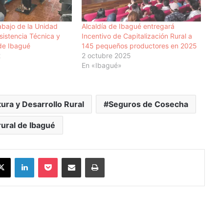
abajo de la Unidad
Alcaldía de Ibagué entregará
sistencia Técnica y
Incentivo de Capitalización Rural a
de Ibagué
145 pequeños productores en 2025
2
2 octubre 2025
En «Ibagué»
tura y Desarrollo Rural
Seguros de Cosecha
ural de Ibagué
X
LinkedIn
Pocket
Compartir vía Email
Imprimir