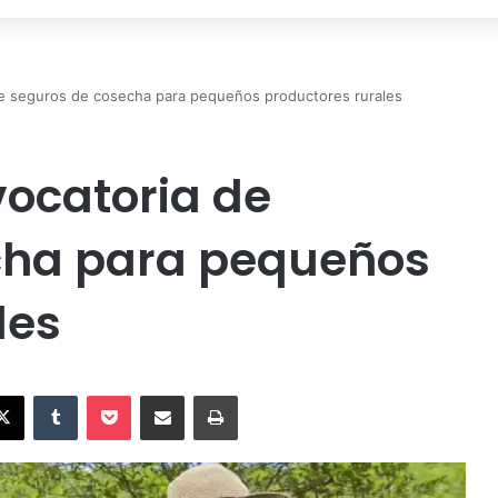
de seguros de cosecha para pequeños productores rurales
ocatoria de
cha para pequeños
les
X
Tumblr
Pocket
Compartir vía Email
Imprimir