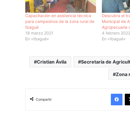
Capacitación en asistencia técnica
Descubra el tr
para campesinos de la zona rural de
Municipal de A
Ibagué
Agropecuaria 
18 marzo 2021
4 febrero 202
En «Ibagué»
En «Ibagué»
Cristian Ávila
Secretaría de Agricul
Zona r
Facebook
Compartir