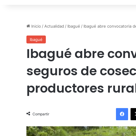
Inicio
/
Actualidad
/
Ibagué
/
Ibagué abre convocatoria 
Ibagué
Ibagué abre conv
seguros de cose
productores rura
Facebook
Compartir