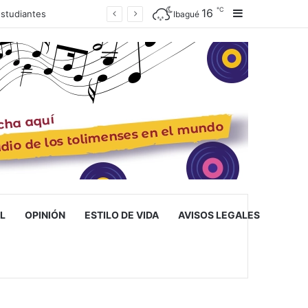
℃
16
Barra lateral
Ibagué inaugura la primera escuela de musicoterapia para niños con discapacidad múltiple, una apuesta por la inclusión
Ibagué
L
OPINIÓN
ESTILO DE VIDA
AVISOS LEGALES