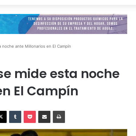
 noche ante Millonarios en El Campín
se mide esta noche
 en El Campín
X
Tumblr
Pocket
Compartir vía Email
Imprimir