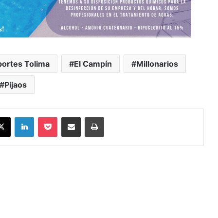
ortes Tolima
El Campín
Millonarios
Pijaos
X
LinkedIn
Pocket
Compartir vía Email
Imprimir