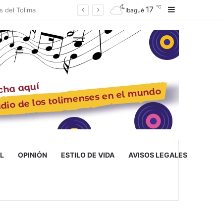
℃
17
Barra lateral
Ibagué
L
OPINIÓN
ESTILO DE VIDA
AVISOS LEGALES