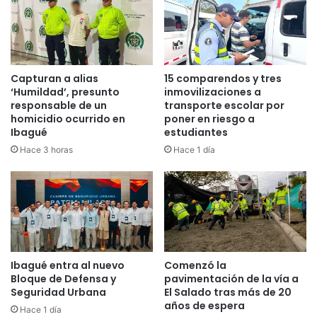
s
c
i
i
f
o
i
n
c
a
Capturan a alias
15 comparendos y tres
a
l
‘Humildad’, presunto
inmovilizaciones a
c
U
responsable de un
transporte escolar por
i
homicidio ocurrido en
poner en riesgo a
1
Ibagué
estudiantes
ó
4
n
y
Hace 3 horas
Hace 1 día
U
1
6
d
e
A
t
Ibagué entra al nuevo
Comenzó la
l
Bloque de Defensa y
pavimentación de la vía a
e
Seguridad Urbana
El Salado tras más de 20
t
años de espera
Hace 1 día
i