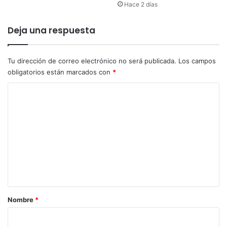
Hace 2 días
s
m
o
Deja una respuesta
d
i
s
Tu dirección de correo electrónico no será publicada.
Los campos
p
obligatorios están marcados con
*
u
C
t
a
o
d
m
o
e
e
n
n
I
t
b
a
a
g
r
u
Nombre
*
é
i
o