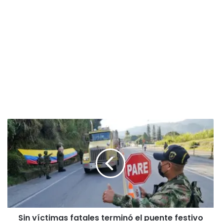
S
i
n
v
í
c
t
i
m
Sin víctimas fatales terminó el puente festivo
a