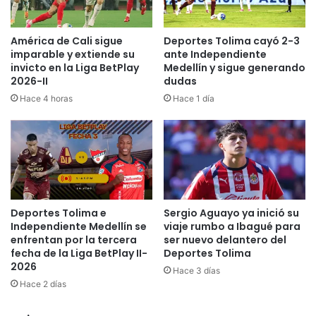
t
b
e
a
f
g
América de Cali sigue
Deportes Tolima cayó 2-3
e
u
imparable y extiende su
ante Independiente
s
é
invicto en la Liga BetPlay
Medellín y sigue generando
t
2026-II
dudas
p
i
e
Hace 4 horas
Hace 1 día
v
r
o
m
e
i
n
t
l
i
a
r
s
á
Deportes Tolima e
Sergio Aguayo ya inició su
c
n
Independiente Medellín se
viaje rumbo a Ibagué para
a
a
enfrentan por la tercera
ser nuevo delantero del
r
f
fecha de la Liga BetPlay II-
Deportes Tolima
r
o
2026
Hace 3 días
e
r
Hace 2 días
t
o
e
d
r