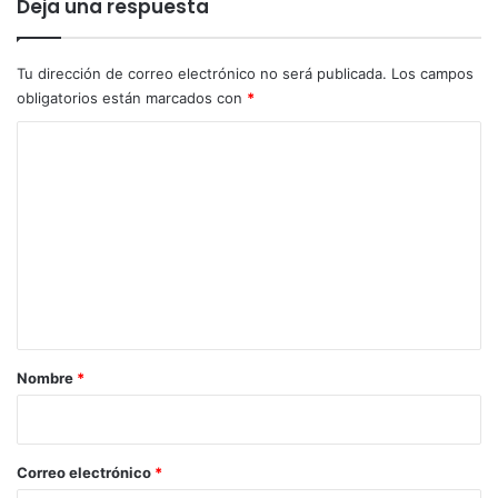
e
Deja una respuesta
a
l
s
1
d
0
Tu dirección de correo electrónico no será publicada.
Los campos
e
0
obligatorios están marcados con
*
l
%
C
T
o
o
l
m
i
m
e
a
n
t
a
r
Nombre
*
i
o
*
Correo electrónico
*