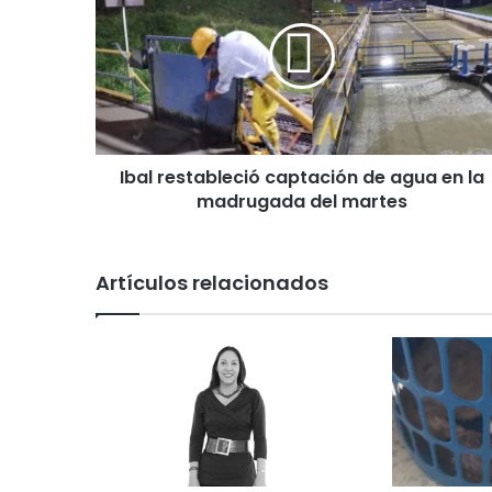
a
l
r
e
s
t
a
Ibal restableció captación de agua en la
b
madrugada del martes
l
e
c
i
Artículos relacionados
ó
c
a
p
t
a
c
i
ó