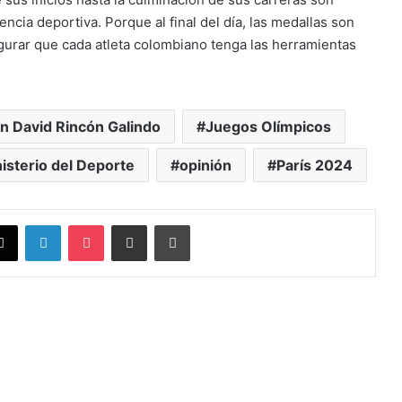
cia deportiva. Porque al final del día, las medallas son
gurar que cada atleta colombiano tenga las herramientas
n David Rincón Galindo
Juegos Olímpicos
isterio del Deporte
opinión
París 2024
X
LinkedIn
Pocket
Compartir vía Email
Imprimir