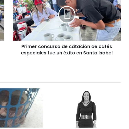
i
m
e
r
c
o
n
Primer concurso de catación de cafés
c
especiales fue un éxito en Santa Isabel
u
r
s
o
d
e
c
a
t
a
c
i
ó