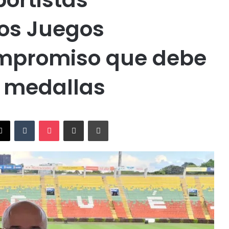
los Juegos
ompromiso que debe
s medallas
X
Tumblr
Pocket
Compartir vía Email
Imprimir