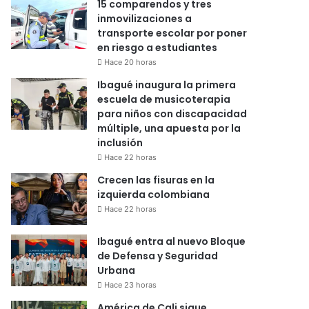
15 comparendos y tres
inmovilizaciones a
transporte escolar por poner
en riesgo a estudiantes
Hace 20 horas
Ibagué inaugura la primera
escuela de musicoterapia
para niños con discapacidad
múltiple, una apuesta por la
inclusión
Hace 22 horas
Crecen las fisuras en la
izquierda colombiana
Hace 22 horas
Ibagué entra al nuevo Bloque
de Defensa y Seguridad
Urbana
Hace 23 horas
América de Cali sigue