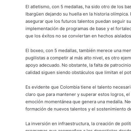
El atletismo, con 5 medallas, ha sido otro de los 
Ibargüen dejando su huella en la historia olímpi
asegurar que los futuros talentos puedan seguir sus
implementación de programas de base y el fortalec
que los éxitos no se conviertan en hechos aislados
El boxeo, con 5 medallas, también merece una menc
pugilistas a competir al más alto nivel, es otro ej
apoyo adecuado. No obstante, la falta de patrocinio
calidad siguen siendo obstáculos que limitan el p
Es evidente que Colombia tiene el talento necesari
claro que para mantener y superar estos logros, el
emoción momentánea que genera una medalla. Nece
formación de nuevos talentos y el sostenimiento d
La inversión en infraestructura, la creación de polí
programas que acompañen a los deportistas desde s