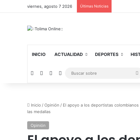
viernes, agosto 7 2026
Últimas Noticias
INICIO
ACTUALIDAD
DEPORTES
HIS
Facebook
X
YouTube
Instagram
Inicio
/
Opinión
/
El apoyo a los deportistas colombianos
las medallas
Opinión
El apoyo a los de