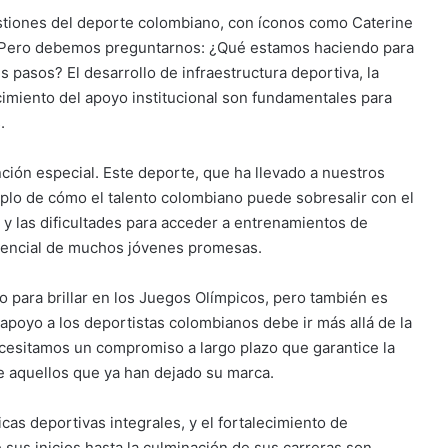
bastiones del deporte colombiano, con íconos como Caterine
ca. Pero debemos preguntarnos: ¿Qué estamos haciendo para
 pasos? El desarrollo de infraestructura deportiva, la
imiento del apoyo institucional son fundamentales para
.
ión especial. Este deporte, que ha llevado a nuestros
emplo de cómo el talento colombiano puede sobresalir con el
 y las dificultades para acceder a entrenamientos de
otencial de muchos jóvenes promesas.
o para brillar en los Juegos Olímpicos, pero también es
 apoyo a los deportistas colombianos debe ir más allá de la
sitamos un compromiso a largo plazo que garantice la
e aquellos que ya han dejado su marca.
ticas deportivas integrales, y el fortalecimiento de
us inicios hasta la culminación de sus carreras son