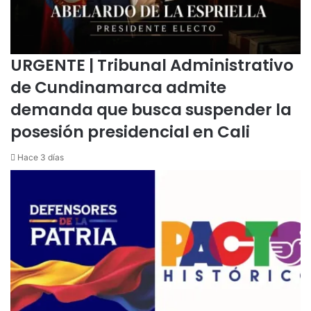
b
a
l
á
URGENTE | Tribunal Administrativo
de Cundinamarca admite
demanda que busca suspender la
posesión presidencial en Cali
Hace 3 días