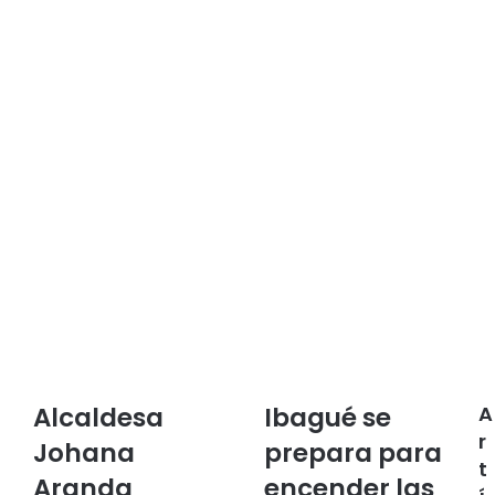
Alcaldesa
Ibagué se
A
A
I
l
b
r
Johana
prepara para
c
a
t
Aranda
encender las
a
g