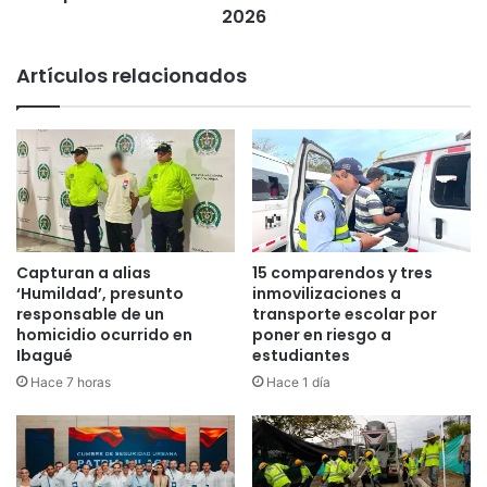
de
2026
las
Eliminatorias
Artículos relacionados
al
Mundial
2026
Capturan a alias
15 comparendos y tres
‘Humildad’, presunto
inmovilizaciones a
responsable de un
transporte escolar por
homicidio ocurrido en
poner en riesgo a
Ibagué
estudiantes
Hace 7 horas
Hace 1 día