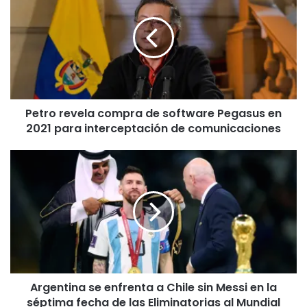
compra
de
software
Pegasus
en
2021
para
Petro revela compra de software Pegasus en
interceptación
de
2021 para interceptación de comunicaciones
comunicaciones
Argentina
se
enfrenta
a
Chile
sin
Messi
en
la
Argentina se enfrenta a Chile sin Messi en la
séptima
fecha
séptima fecha de las Eliminatorias al Mundial