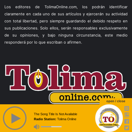
Los editores de TolimaOnline.com, los podrán identificar
claramente en cada uno de sus artículos y ejercerán su actividad
con total libertad, pero siempre guardando el debido respeto en
sus publicaciones. Solo ellos, serán responsables exclusivamente
de su opiniones, y bajo ninguna circunstancia, este medio
responderá por lo que escriban o afirmen.
open / close
The Song Title Is Not Available
Radio Station:
Tolima Online
Facebook
X
WhatsApp
Telegram
Viber