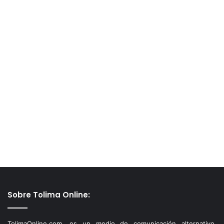
Sobre Tolima Online:
TolimaOnline.com, es un medio de comunicación alternativo,