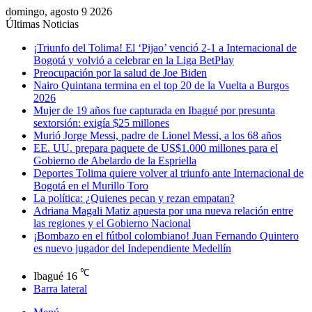
domingo, agosto 9 2026
Últimas Noticias
¡Triunfo del Tolima! El ‘Pijao’ venció 2-1 a Internacional de
Bogotá y volvió a celebrar en la Liga BetPlay
Preocupación por la salud de Joe Biden
Nairo Quintana termina en el top 20 de la Vuelta a Burgos
2026
Mujer de 19 años fue capturada en Ibagué por presunta
sextorsión: exigía $25 millones
Murió Jorge Messi, padre de Lionel Messi, a los 68 años
EE. UU. prepara paquete de US$1.000 millones para el
Gobierno de Abelardo de la Espriella
Deportes Tolima quiere volver al triunfo ante Internacional de
Bogotá en el Murillo Toro
La política: ¿Quienes pecan y rezan empatan?
Adriana Magali Matiz apuesta por una nueva relación entre
las regiones y el Gobierno Nacional
¡Bombazo en el fútbol colombiano! Juan Fernando Quintero
es nuevo jugador del Independiente Medellín
℃
Ibagué
16
Barra lateral