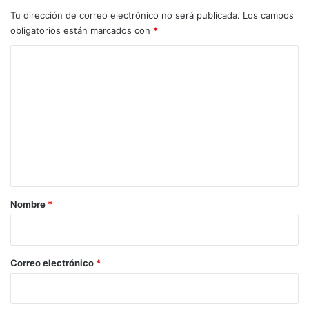
o
Tu dirección de correo electrónico no será publicada.
Los campos
n
obligatorios están marcados con
*
1
C
0
%
o
d
m
e
d
e
e
n
s
c
t
u
a
e
r
n
Nombre
*
t
i
o
o
*
Correo electrónico
*