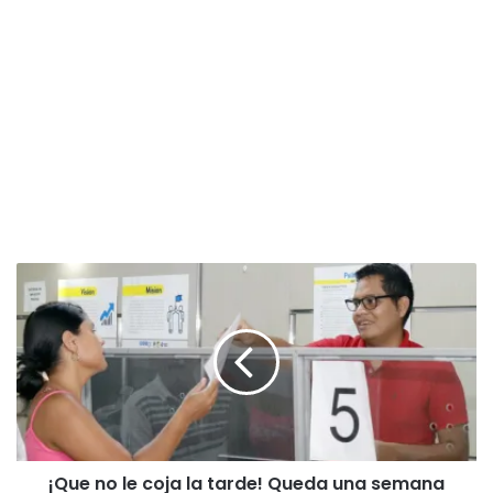
¡
Q
u
e
n
o
l
e
c
¡Que no le coja la tarde! Queda una semana
o