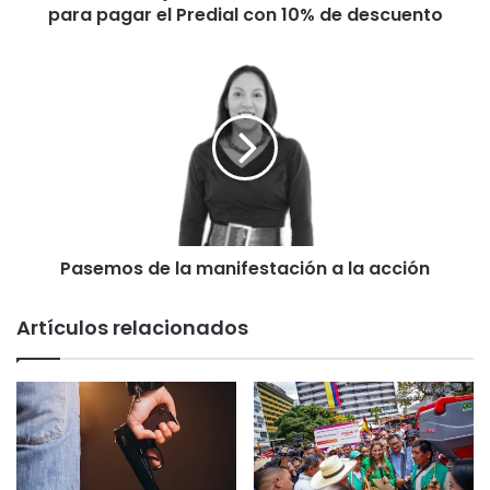
para pagar el Predial con 10% de descuento
j
a
l
P
a
a
t
s
a
e
r
m
d
o
e
s
!
d
Q
e
u
Pasemos de la manifestación a la acción
l
e
a
d
m
Artículos relacionados
a
a
u
n
n
i
a
f
s
e
e
s
m
t