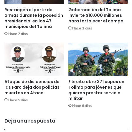
a
a
n
c
Restringen el porte de
Gobernación del Tolima
a
i
armas durante la posesión
invierte $10.000 millones
p
ó
presidencial en los 47
para fortalecer el campo
a
municipios del Tolima
n
Hace 3 días
r
a
Hace 2 días
a
l
p
a
a
a
g
c
a
c
r
i
e
ó
Ataque de disidencias de
Ejército abre 371 cupos en
l
n
las Farc deja dos policías
Tolima para jóvenes que
P
muertos en Ataco
quieran prestar servicio
r
militar
e
Hace 5 días
Hace 6 días
d
i
a
Deja una respuesta
l
c