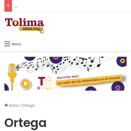
Colombia cambia de Gobierno: así será la posesión de Abelardo de la Espriella
Menú
Inicio
/
Ortega
Ortega