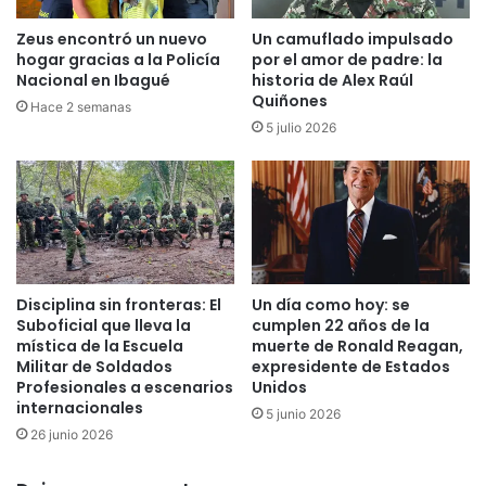
9
i
r
o
Zeus encontró un nuevo
Un camuflado impulsado
e
n
hogar gracias a la Policía
por el amor de padre: la
p
a
Nacional en Ibagué
historia de Alex Raúl
o
Quiñones
l
Hace 2 semanas
r
e
5 julio 2026
t
n
ó
B
e
o
l
x
I
e
N
o
S
Disciplina sin fronteras: El
Un día como hoy: se
e
Suboficial que lleva la
cumplen 22 años de la
n
mística de la Escuela
muerte de Ronald Reagan,
e
Militar de Soldados
expresidente de Estados
l
Profesionales a escenarios
Unidos
T
internacionales
5 junio 2026
o
26 junio 2026
l
i