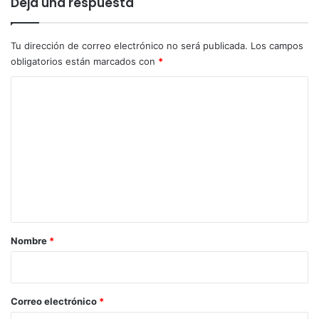
Deja una respuesta
m
a
Tu dirección de correo electrónico no será publicada.
Los campos
obligatorios están marcados con
*
C
o
m
e
n
t
a
r
Nombre
*
i
o
*
Correo electrónico
*