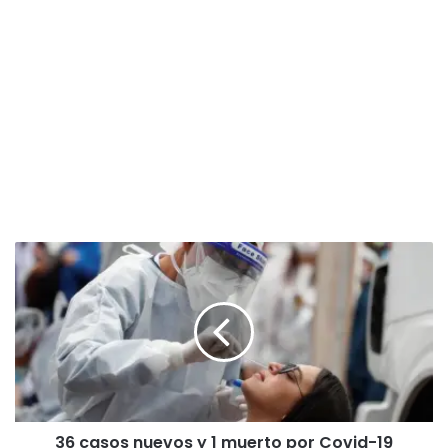
3
6
c
a
s
o
s
n
u
36 casos nuevos y 1 muerto por Covid-19
e