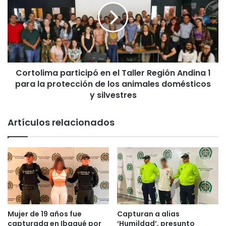
p
t
u
o
e
l
s
i
t
m
o
a
Cortolima participó en el Taller Región Andina 1
s
p
e
para la protección de los animales domésticos
a
n
r
y silvestres
e
t
l
i
Artículos relacionados
R
c
a
i
n
p
k
ó
i
e
n
n
g
e
F
l
I
T
Mujer de 19 años fue
Capturan a alias
F
a
capturada en Ibagué por
‘Humildad’, presunto