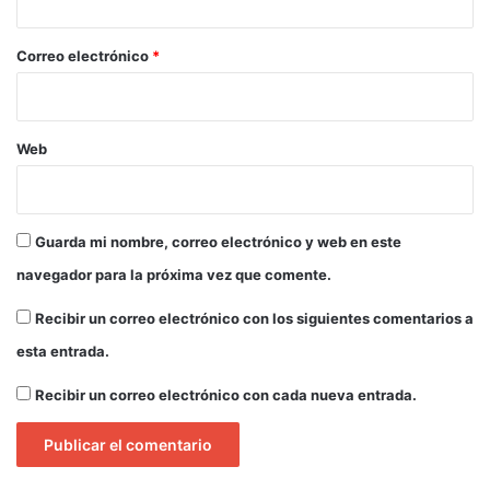
l
o
e
*
Correo electrónico
*
s
d
o
m
Web
é
s
t
i
Guarda mi nombre, correo electrónico y web en este
c
o
navegador para la próxima vez que comente.
s
y
Recibir un correo electrónico con los siguientes comentarios a
s
esta entrada.
i
l
Recibir un correo electrónico con cada nueva entrada.
v
e
s
t