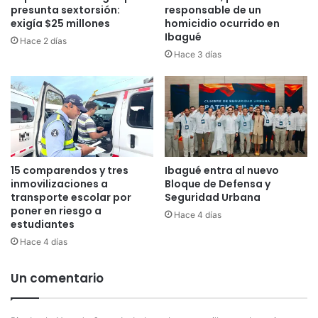
A
l
presunta sextorsión:
responsable de un
l
exigía $25 millones
homicidio ocurrido en
Ibagué
e
Hace 2 días
r
Hace 3 días
R
e
g
i
ó
n
A
15 comparendos y tres
Ibagué entra al nuevo
n
inmovilizaciones a
Bloque de Defensa y
d
transporte escolar por
Seguridad Urbana
i
poner en riesgo a
Hace 4 días
n
estudiantes
a
Hace 4 días
1
p
Un comentario
a
r
a