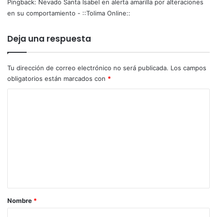
l
Pingback:
Nevado Santa Isabel en alerta amarilla por alteraciones
a
en su comportamiento - ::Tolima Online::
p
r
Deja una respuesta
o
t
e
Tu dirección de correo electrónico no será publicada.
Los campos
c
obligatorios están marcados con
*
c
i
C
ó
o
n
d
m
e
e
l
n
o
s
t
a
a
n
i
r
Nombre
*
m
i
a