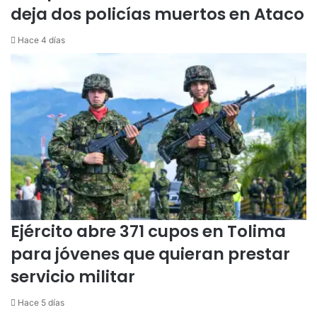
deja dos policías muertos en Ataco
o
r
Hace 4 días
t
i
v
a
Ejército abre 371 cupos en Tolima
para jóvenes que quieran prestar
servicio militar
Hace 5 días