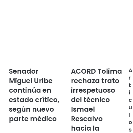
Senador
ACORD Tolima
A
S
A
e
C
r
Miguel Uribe
rechaza trato
n
O
t
continúa en
irrespetuoso
a
R
í
d
D
estado crítico,
del técnico
c
o
T
u
r
según nuevo
o
Ismael
M
l
l
parte médico
Rescalvo
i
i
o
g
m
hacia la
s
u
a