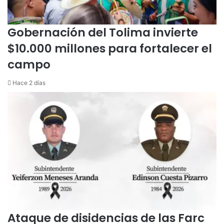
a
s
r
c
t
a
Gobernación del Tolima invierte
e
l
m
v
$10.000 millones para fortalecer el
é
o
campo
d
h
i
a
Hace 2 días
c
c
o
i
a
l
a
p
r
e
n
s
a
d
e
Ataque de disidencias de las Farc
p