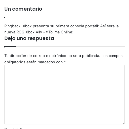
Un comentario
Pingback:
Xbox presenta su primera consola portátil: Así será la
nueva ROG Xbox Ally - ::Tolima Online::
Deja una respuesta
Tu dirección de correo electrónico no será publicada.
Los campos
obligatorios están marcados con
*
C
o
m
e
n
t
a
r
i
o