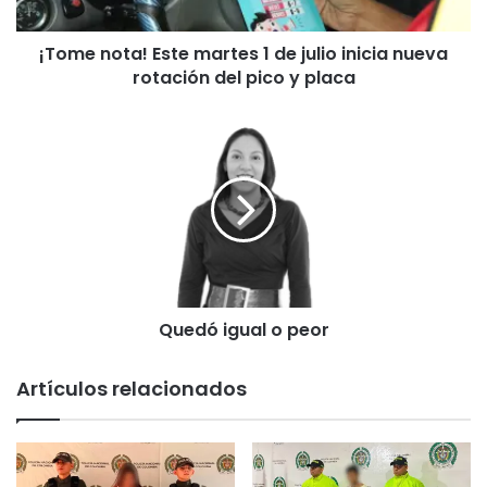
t
a
¡Tome nota! Este martes 1 de julio inicia nueva
!
rotación del pico y placa
E
s
t
Q
e
u
m
e
a
d
r
ó
t
i
e
g
s
u
1
a
d
Quedó igual o peor
l
e
o
j
p
Artículos relacionados
u
e
l
o
i
r
o
i