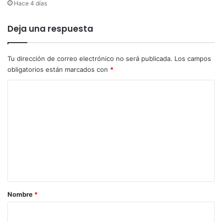
Hace 4 días
p
i
Deja una respuesta
c
o
y
p
Tu dirección de correo electrónico no será publicada.
Los campos
l
obligatorios están marcados con
*
a
C
c
a
o
m
e
n
t
a
r
Nombre
*
i
o