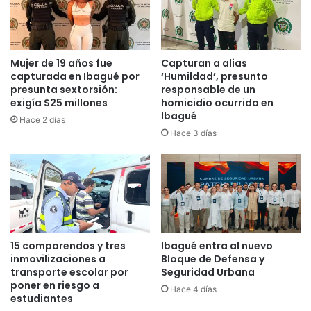
n
i
c
i
Mujer de 19 años fue
Capturan a alias
a
capturada en Ibagué por
‘Humildad’, presunto
n
presunta sextorsión:
responsable de un
u
exigía $25 millones
homicidio ocurrido en
Ibagué
e
Hace 2 días
v
Hace 3 días
a
r
o
t
a
c
i
15 comparendos y tres
Ibagué entra al nuevo
ó
inmovilizaciones a
Bloque de Defensa y
n
transporte escolar por
Seguridad Urbana
d
poner en riesgo a
Hace 4 días
e
estudiantes
l