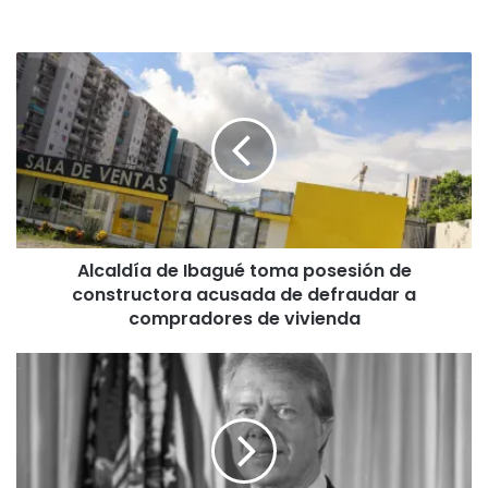
A
l
c
a
l
d
í
a
d
Alcaldía de Ibagué toma posesión de
e
constructora acusada de defraudar a
I
b
compradores de vivienda
a
g
F
u
a
é
l
t
l
o
e
m
c