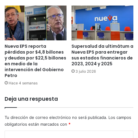
r
e
a
n
a
t
c
e
u
d
s
e
a
E
Nueva EPS reporta
Supersalud da ultimátum a
d
E
pérdidas por $4,8 billones
Nueva EPS para entregar
a
.
y deudas por $22,5 billones
sus estados financieros de
d
U
en medio de la
2023, 2024 y 2025
e
U
intervención del Gobierno
3 julio 2026
d
.
Petro
e
y
Hace 4 semanas
f
N
r
o
Deja una respuesta
a
b
u
e
d
l
a
Tu dirección de correo electrónico no será publicada.
Los campos
d
r
obligatorios están marcados con
*
e
a
l
C
c
a