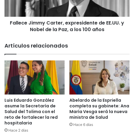
a
e
p
J
o
i
s
Fallece Jimmy Carter, expresidente de EE.UU. y
m
e
Nobel de la Paz, a los 100 años
m
s
y
i
C
Artículos relacionados
ó
a
n
r
d
t
e
e
c
r
o
,
n
e
s
x
t
p
Luis Eduardo González
Abelardo de la Espriella
r
r
asume la Secretaría de
completa su gabinete: Ana
u
e
Salud del Tolima con el
María Vesga será la nueva
c
reto de fortalecer la red
ministra de Salud
s
t
hospitalaria
i
Hace 6 días
o
d
Hace 2 días