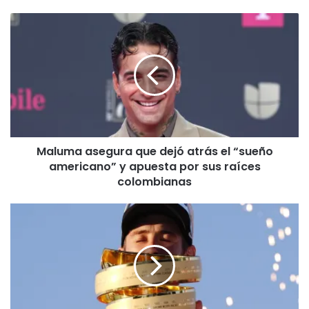
Maluma
asegura
que
dejó
atrás
el
“sueño
americano”
y
Maluma asegura que dejó atrás el “sueño
apuesta
por
americano” y apuesta por sus raíces
sus
colombianas
raíces
colombianas
Vingegaard
conquista
el
Giro
de
Italia
2026;