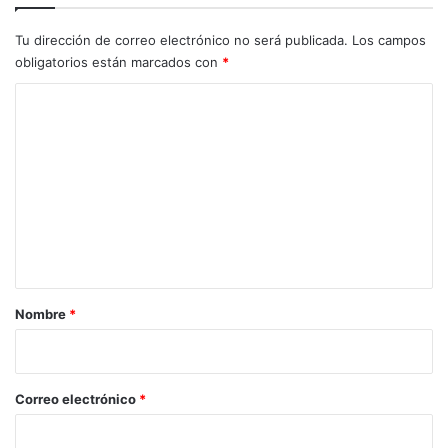
Tu dirección de correo electrónico no será publicada.
Los campos
obligatorios están marcados con
*
C
o
m
e
n
t
a
r
Nombre
*
i
o
*
Correo electrónico
*