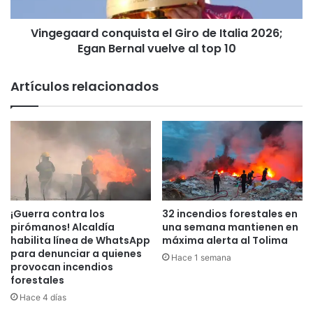
Egan
Bernal
Vingegaard conquista el Giro de Italia 2026;
vuelve
al
Egan Bernal vuelve al top 10
top
10
Artículos relacionados
¡Guerra contra los
32 incendios forestales en
pirómanos! Alcaldía
una semana mantienen en
habilita línea de WhatsApp
máxima alerta al Tolima
para denunciar a quienes
Hace 1 semana
provocan incendios
forestales
Hace 4 días