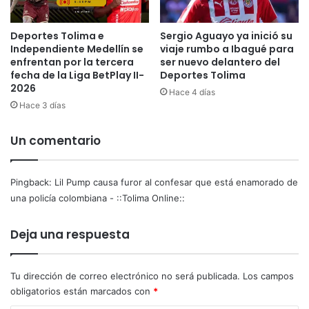
y
s
a
t
Deportes Tolima e
Sergio Aguayo ya inició su
m
á
Independiente Medellín se
viaje rumbo a Ibagué para
o
e
enfrentan por la tercera
ser nuevo delantero del
r
n
fecha de la Liga BetPlay II-
Deportes Tolima
p
a
2026
Hace 4 días
o
m
Hace 3 días
r
o
l
r
a
a
Un comentario
n
d
a
o
t
d
Pingback:
Lil Pump causa furor al confesar que está enamorado de
u
e
una policía colombiana - ::Tolima Online::
r
u
a
n
Deja una respuesta
l
a
e
p
z
o
Tu dirección de correo electrónico no será publicada.
Los campos
a
l
obligatorios están marcados con
*
i