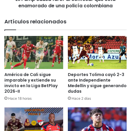
c
enamorado de una policía colombiana
s
o
a
b
f
Artículos relacionados
o
u
c
r
o
o
n
r
a
a
r
l
t
c
e
o
,
n
América de Cali sigue
Deportes Tolima cayó 2-3
t
f
imparable y extiende su
ante Independiente
r
e
invicto en la Liga BetPlay
Medellín y sigue generando
a
2026-II
dudas
s
d
a
Hace 18 horas
Hace 2 días
i
r
c
q
i
u
ó
e
n
e