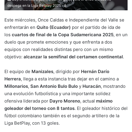
despega en la Liga Betplay 2025 - II
Este miércoles, Once Caldas e Independiente del Valle se
enfrentarán en
Quito (Ecuador)
por el partido de ida de
los
cuartos de final de la Copa Sudamericana 2025
, en un
duelo que promete emociones y que enfrenta a dos
equipos con realidades distintas pero con un mismo
objetivo:
alcanzar la semifinal del certamen continental
.
El equipo de
Manizales
, dirigido por
Hernán Darío
Herrera
, llega a esta instancia tras dejar en el camino a
Millonarios
,
San Antonio Bulo Bulo
y
Huracán
, mostrando
una evolución futbolística y una importante solidez
ofensiva liderada por
Dayro Moreno
, actual
máximo
goleador del torneo con 8 tantos
. El goleador histórico del
fútbol colombiano también es el segundo artillero de la
Liga BetPlay, con 13 goles.