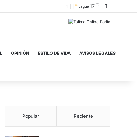
℃
17
Barra lateral
Ibagué
L
OPINIÓN
ESTILO DE VIDA
AVISOS LEGALES
Popular
Reciente