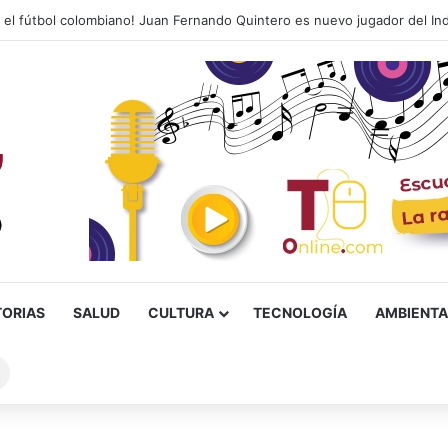
la anuncia golpe al sistema tributario: eliminará el impuesto al patrimoni
TORIAS
SALUD
CULTURA
TECNOLOGÍA
AMBIENTA
Buscar
sobre