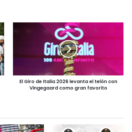
E
l
G
i
r
o
d
e
I
El Giro de Italia 2026 levanta el telón con
t
Vingegaard como gran favorito
a
l
i
a
2
0
2
6