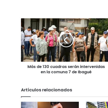
M
á
s
d
e
1
3
0
c
Más de 130 cuadras serán intervenidas
u
en la comuna 7 de Ibagué
a
d
r
a
Artículos relacionados
s
s
e
r