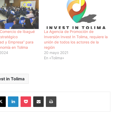
Comercio de Ibagué
La Agencia de Promoción de
Estratégico
Inversión Invest In Tolima, requiere la
idad y Empresa” para
unión de todos los actores de la
onomía en Tolima
región
 2024
20 mayo 2021
En «Tolima»
est in Tolima
X
LinkedIn
Pocket
Compartir vía Email
Imprimir