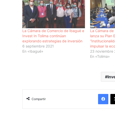
La Cámara de Comercio de Ibagué e
La Cámara de 
Invest In Tolima continúan
lanza su Plan 
explorando estrategias de inversión
“Institucional
6 septiembre 2021
impulsar la ec
En «Ibagué»
23 noviembre
En «Tolima»
Inv
Facebook
Compartir