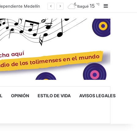
℃
15
Barra lateral
o y el 4×1.000
Ibagué
L
OPINIÓN
ESTILO DE VIDA
AVISOS LEGALES