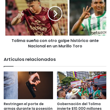
o
l
f
i
i
m
c
a
i
s
a
u
l
e
m
Tolima sueña con otro golpe histórico ante
ñ
e
Nacional en un Murillo Toro
a
n
c
t
o
Artículos relacionados
e
n
e
o
l
t
C
r
a
o
m
g
p
o
e
l
o
p
Restringen el porte de
Gobernación del Tolima
n
e
armas durante la posesión
invierte $10.000 millones