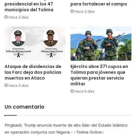
a
h
presidencial en los 47
para fortalecer el campo
t
municipios del Tolima
i
Hace 3 días
o
s
Hace 2 días
P
t
a
ó
n
r
a
i
m
c
e
o
r
a
Ataque de disidencias de
Ejército abre 371 cupos en
i
n
las Farc deja dos policías
Tolima para jóvenes que
c
t
muertos en Ataco
quieran prestar servicio
a
e
militar
n
Hace 5 días
N
Hace 6 días
o
a
d
c
e
i
Un comentario
N
o
a
n
t
a
Pingback:
Trump anuncia muerte de alto líder del Estado Islámico
a
l
en operación conjunta con Nigeria - ::Tolima Online::