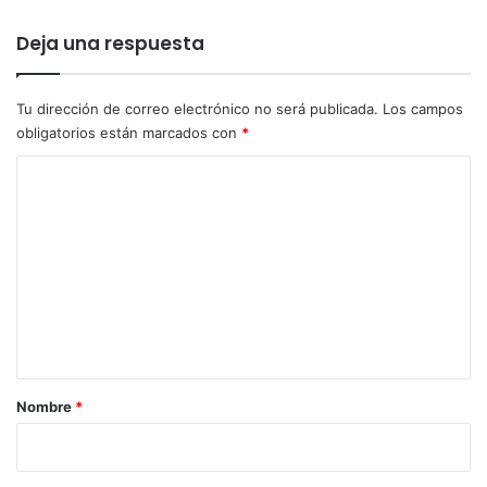
c
e
i
n
Deja una respuesta
ó
u
n
n
2
M
Tu dirección de correo electrónico no será publicada.
Los campos
0
u
obligatorios están marcados con
*
2
r
6
i
C
l
o
l
o
m
T
e
o
r
n
o
t
a
r
Nombre
*
i
o