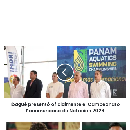
I
b
a
g
u
é
p
r
e
Ibagué presentó oficialmente el Campeonato
s
Panamericano de Natación 2026
e
n
t
T
ó
o