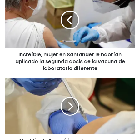
n
c
r
e
í
b
l
e
Increíble, mujer en Santander le habrían
,
aplicado la segunda dosis de la vacuna de
m
u
laboratorio diferente
j
e
A
r
l
e
c
n
a
S
l
a
d
n
í
t
a
a
d
n