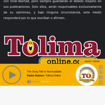
con total libertad, pero siempre guardando el debido respeto en
sus publicaciones. Solo ellos, serán responsables exclusivamente
de su opiniones, y bajo ninguna circunstancia, este medio
responderá por lo que escriban o afirmen.
open / close
The Song Title Is Not Available
Radio Station:
Tolima Online
Facebook
X
WhatsApp
Telegram
Viber
© Copyright 2026, Todos los derechos reservados |
Theme by
Temperita
B