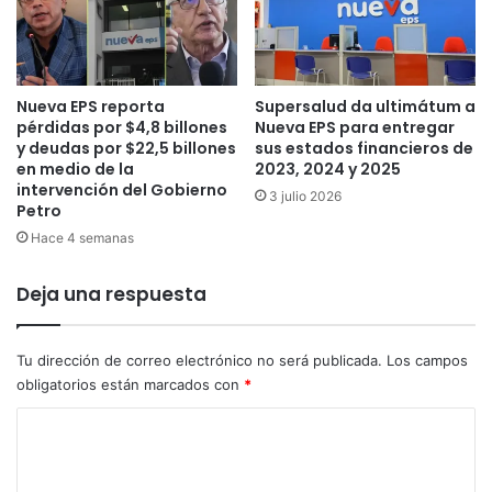
a
u
s
n
e
t
g
a
Nueva EPS reporta
Supersalud da ultimátum a
u
i
pérdidas por $4,8 billones
Nueva EPS para entregar
n
r
y deudas por $22,5 billones
sus estados financieros de
d
r
en medio de la
2023, 2024 y 2025
a
e
intervención del Gobierno
3 julio 2026
d
g
Petro
o
u
Hace 4 semanas
s
l
i
a
s
Deja una respuesta
r
d
i
e
d
l
Tu dirección de correo electrónico no será publicada.
Los campos
a
a
obligatorios están marcados con
*
d
v
e
C
a
n
c
l
o
u
a
m