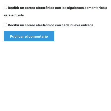
c
t
o
Recibir un correo electrónico con los siguientes comentarios a
e
n
esta entrada.
t
r
Recibir un correo electrónico con cada nueva entrada.
a
e
l
C
o
v
i
d
–
1
9