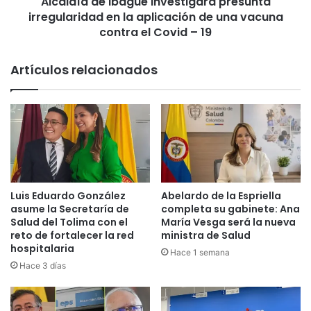
Alcaldía de Ibagué investigará presunta
e
d
irregularidad en la aplicación de una vacuna
I
e
b
contra el Covid – 19
r
a
l
g
Artículos relacionados
e
u
h
é
a
i
b
n
r
v
í
e
a
s
n
t
a
i
Luis Eduardo González
Abelardo de la Espriella
p
g
asume la Secretaría de
completa su gabinete: Ana
l
a
Salud del Tolima con el
María Vesga será la nueva
i
r
reto de fortalecer la red
ministra de Salud
c
hospitalaria
á
Hace 1 semana
a
p
Hace 3 días
d
r
o
e
l
s