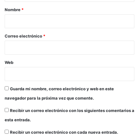
s
u
r
Nombre
*
e
b
n
i
-
e
2
o
l
0
*
Correo electrónico
*
D
í
a
M
Web
u
n
d
i
a
Guarda mi nombre, correo electrónico y web en este
l
navegador para la próxima vez que comente.
d
e
Recibir un correo electrónico con los siguientes comentarios a
l
esta entrada.
a
C
Recibir un correo electrónico con cada nueva entrada.
u