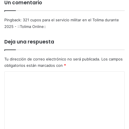
l
Un comentario
e
F
n
i
t
n
Pingback:
321 cupos para el servicio militar en el Tolima durante
e
a
2025 - ::Tolima Online::
s
l
a
d
Deja una respuesta
f
e
r
l
o
S
Tu dirección de correo electrónico no será publicada.
Los campos
d
u
obligatorios están marcados con
*
e
d
s
a
C
c
m
e
o
e
n
r
m
d
i
e
i
c
e
a
n
n
n
t
t
o
e
a
S