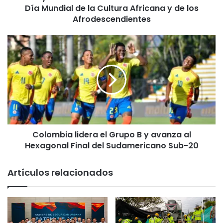
l
Día Mundial de la Cultura Africana y de los
T
Afrodescendientes
o
l
C
i
o
m
l
a
o
e
m
n
b
t
i
r
a
e
l
g
Colombia lidera el Grupo B y avanza al
i
a
Hexagonal Final del Sudamericano Sub-20
d
6
e
0
r
Artículos relacionados
k
a
i
e
t
l
s
G
e
r