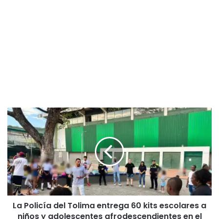
L
a
P
o
l
i
c
í
a
La Policía del Tolima entrega 60 kits escolares a
d
niños y adolescentes afrodescendientes en el
e