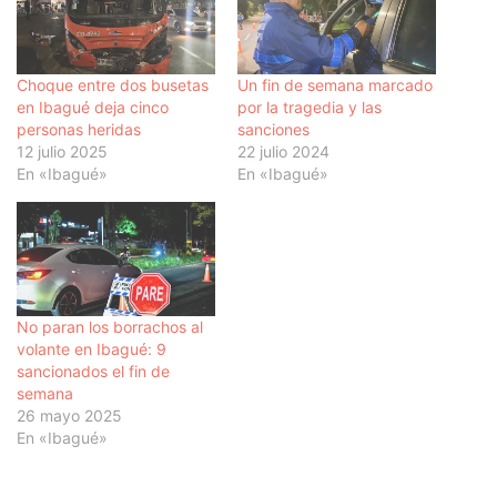
Choque entre dos busetas
Un fin de semana marcado
en Ibagué deja cinco
por la tragedia y las
personas heridas
sanciones
12 julio 2025
22 julio 2024
En «Ibagué»
En «Ibagué»
No paran los borrachos al
volante en Ibagué: 9
sancionados el fin de
semana
26 mayo 2025
En «Ibagué»