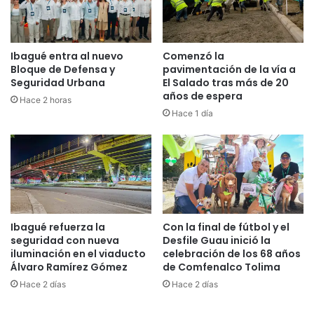
s
u
c
p
o
o
l
B
Ibagué entra al nuevo
Comenzó la
a
y
Bloque de Defensa y
pavimentación de la vía a
r
a
Seguridad Urbana
El Salado tras más de 20
e
años de espera
v
Hace 2 horas
s
a
Hace 1 día
a
n
n
z
i
a
ñ
a
o
l
s
H
y
e
a
Ibagué refuerza la
Con la final de fútbol y el
x
seguridad con nueva
Desfile Guau inició la
d
a
iluminación en el viaducto
celebración de los 68 años
o
g
Álvaro Ramírez Gómez
de Comfenalco Tolima
l
o
e
Hace 2 días
Hace 2 días
n
s
a
c