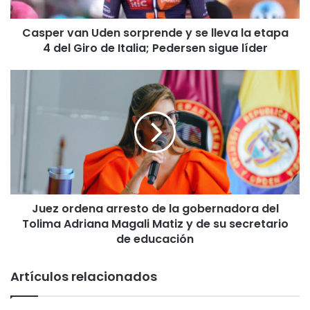
a
n
Casper van Uden sorprende y se lleva la etapa
U
4 del Giro de Italia; Pedersen sigue líder
d
e
n
J
s
u
o
e
r
z
p
o
r
r
e
d
n
e
d
n
e
Juez ordena arresto de la gobernadora del
a
y
Tolima Adriana Magali Matiz y de su secretario
a
s
r
de educación
e
r
l
e
Artículos relacionados
l
s
e
t
v
o