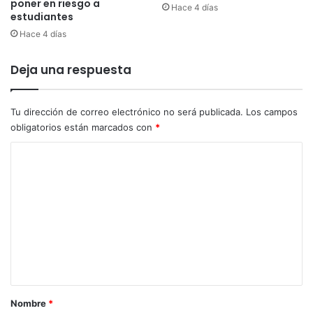
poner en riesgo a
l
Hace 4 días
i
estudiantes
i
m
Hace 4 días
a
a
;
A
P
Deja una respuesta
d
e
r
d
i
e
a
Tu dirección de correo electrónico no será publicada.
Los campos
r
n
obligatorios están marcados con
*
s
a
C
e
M
n
a
o
s
g
m
i
a
g
l
e
u
i
n
e
M
l
t
a
í
t
a
d
i
r
e
z
Nombre
*