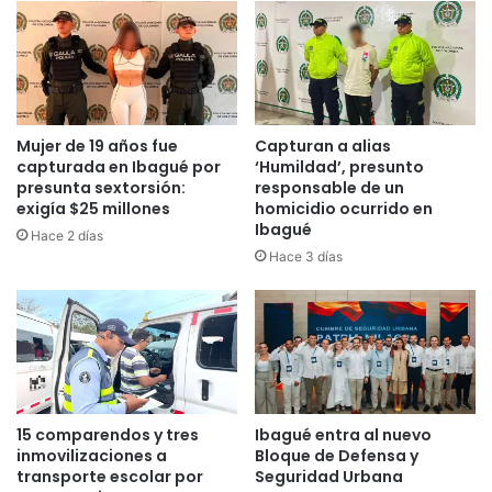
a
d
l
e
a
l
e
a
t
g
a
o
Mujer de 19 años fue
Capturan a alias
p
b
capturada en Ibagué por
‘Humildad’, presunto
a
e
presunta sextorsión:
responsable de un
4
r
exigía $25 millones
homicidio ocurrido en
d
Ibagué
n
Hace 2 días
e
a
Hace 3 días
l
d
G
o
i
r
r
a
o
d
d
e
e
l
15 comparendos y tres
Ibagué entra al nuevo
I
T
inmovilizaciones a
Bloque de Defensa y
t
o
transporte escolar por
Seguridad Urbana
a
l