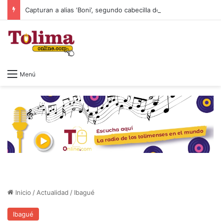
Capturan a alias ‘Boni’, segundo cabecilla de los Comandos de Frontera de la Segunda Marquetalia
Menú
Inicio
/
Actualidad
/
Ibagué
Ibagué