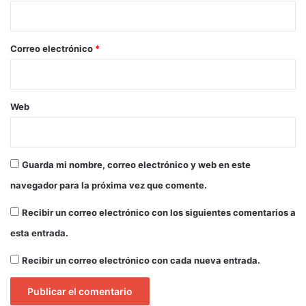
r
y
i
d
o
e
s
*
Correo electrónico
*
u
s
e
c
Web
r
e
t
a
Guarda mi nombre, correo electrónico y web en este
r
navegador para la próxima vez que comente.
i
o
Recibir un correo electrónico con los siguientes comentarios a
d
esta entrada.
e
e
Recibir un correo electrónico con cada nueva entrada.
d
u
c
a