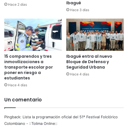
n
Ibagué
n
Hace 2 días
i
p
Hace 3 días
n
r
t
e
e
v
l
e
i
n
g
t
e
i
15 comparendos y tres
Ibagué entra al nuevo
n
v
inmovilizaciones a
Bloque de Defensa y
c
a
transporte escolar por
Seguridad Urbana
i
d
poner en riesgo a
a
Hace 4 días
e
estudiantes
f
I
Hace 4 días
i
v
n
á
a
Un comentario
n
n
N
c
a
i
m
Pingback:
Lista la programación oficial del 51º Festival Folclórico
e
e
Colombiano - ::Tolima Online::