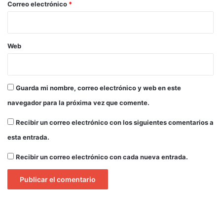
*
Correo electrónico
*
l
o
d
e
Web
c
o
r
r
Guarda mi nombre, correo electrónico y web en este
u
p
navegador para la próxima vez que comente.
c
i
Recibir un correo electrónico con los siguientes comentarios a
ó
esta entrada.
n
e
Recibir un correo electrónico con cada nueva entrada.
n
l
a
U
N
G