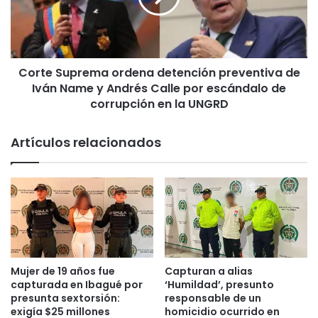
e
S
l
u
e
p
b
r
r
Corte Suprema ordena detención preventiva de
e
a
Iván Name y Andrés Calle por escándalo de
m
c
a
corrupción en la UNGRD
i
o
ó
r
Artículos relacionados
n
d
c
e
o
n
n
a
a
d
m
e
o
t
r
e
…
n
Mujer de 19 años fue
Capturan a alias
y
c
capturada en Ibagué por
‘Humildad’, presunto
c
i
presunta sextorsión:
responsable de un
o
ó
exigía $25 millones
homicidio ocurrido en