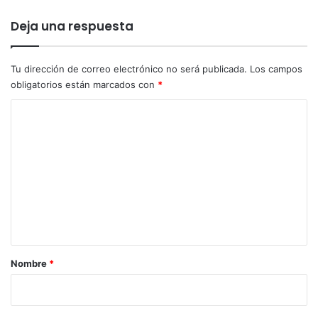
r
y
a
A
Deja una respuesta
n
d
r
Tu dirección de correo electrónico no será publicada.
Los campos
é
obligatorios están marcados con
*
s
C
C
a
o
l
l
m
e
e
p
n
o
r
t
e
a
s
c
r
Nombre
*
á
i
n
d
o
a