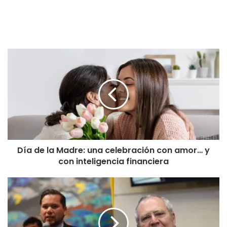
D
í
a
d
e
l
a
M
a
Día de la Madre: una celebración con amor… y
d
con inteligencia financiera
r
e
:
C
u
o
n
r
a
t
c
e