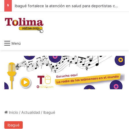
Colombia después de Petro: cuando el poder se va y Macondo se queda
Menú
Inicio
/
Actualidad
/
Ibagué
Ibagué