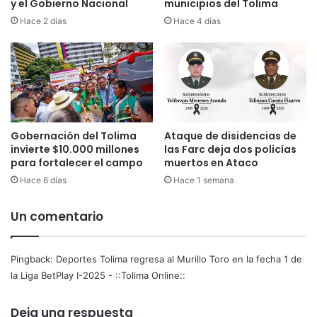
d
y el Gobierno Nacional
municipios del Tolima
u
o
r
Hace 2 días
Hace 4 días
p
i
o
l
r
l
i
o
m
T
p
o
l
r
Gobernación del Tolima
Ataque de disidencias de
i
o
invierte $10.000 millones
las Farc deja dos policías
c
e
para fortalecer el campo
muertos en Ataco
a
n
c
Hace 6 días
Hace 1 semana
l
i
a
ó
f
Un comentario
n
e
e
c
n
h
Pingback:
Deportes Tolima regresa al Murillo Toro en la fecha 1 de
r
a
la Liga BetPlay I-2025 - ::Tolima Online::
e
1
d
d
Deja una respuesta
d
e