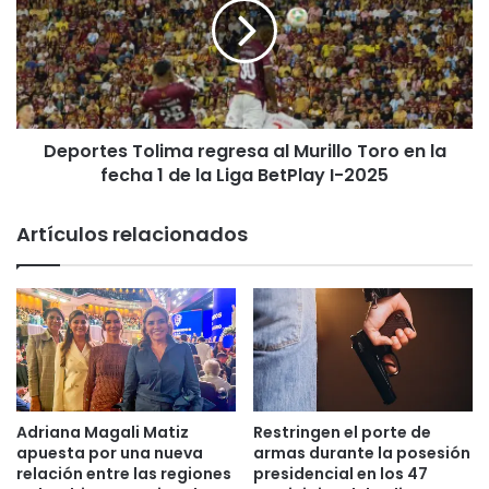
s
o
a
r
d
t
e
e
l
s
S
T
e
Deportes Tolima regresa al Murillo Toro en la
o
v
fecha 1 de la Liga BetPlay I-2025
l
i
i
l
m
Artículos relacionados
l
a
a
r
F
e
C
g
,
r
d
e
e
s
t
a
e
a
Adriana Magali Matiz
Restringen el porte de
n
l
apuesta por una nueva
armas durante la posesión
i
M
relación entre las regiones
presidencial en los 47