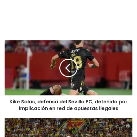
K
i
k
e
S
a
l
a
s
Kike Salas, defensa del Sevilla FC, detenido por
,
implicación en red de apuestas ilegales
d
e
f
D
e
e
n
p