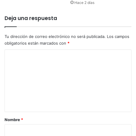
Hace 2 días
Deja una respuesta
Tu dirección de correo electrónico no será publicada.
Los campos
obligatorios están marcados con
*
C
o
m
e
n
t
a
r
Nombre
*
i