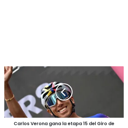
Carlos
Verona
gana
la
etapa
15
del
Giro
de
Carlos Verona gana la etapa 15 del Giro de
Italia;