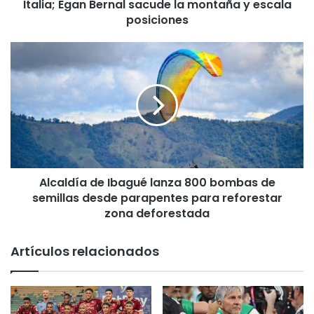
Egan
Italia; Egan Bernal sacude la montaña y escala
Bernal
posiciones
sacude
la
Alcaldía
montaña
de
y
Ibagué
escala
lanza
posiciones
800
bombas
de
semillas
desde
Alcaldía de Ibagué lanza 800 bombas de
parapentes
para
semillas desde parapentes para reforestar
reforestar
zona deforestada
zona
deforestada
Artículos relacionados