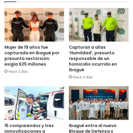
á
M
e
P
n
O
c
A
a
t
m
l
p
é
e
t
Mujer de 19 años fue
Capturan a alias
o
i
capturada en Ibagué por
‘Humildad’, presunto
n
c
presunta sextorsión:
responsable de un
a
exigía $25 millones
homicidio ocurrido en
o
Ibagué
t
J
Hace 2 días
o
u
Hace 3 días
P
n
a
i
n
o
a
r
m
v
e
s
r
D
15 comparendos y tres
Ibagué entra al nuevo
i
e
inmovilizaciones a
Bloque de Defensa y
c
p