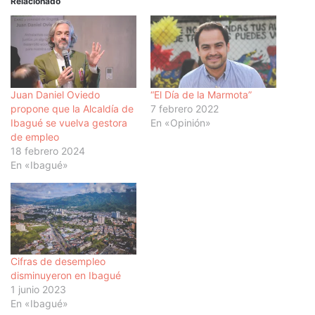
Relacionado
Juan Daniel Oviedo
“El Día de la Marmota”
propone que la Alcaldía de
7 febrero 2022
Ibagué se vuelva gestora
En «Opinión»
de empleo
18 febrero 2024
En «Ibagué»
Cifras de desempleo
disminuyeron en Ibagué
1 junio 2023
En «Ibagué»