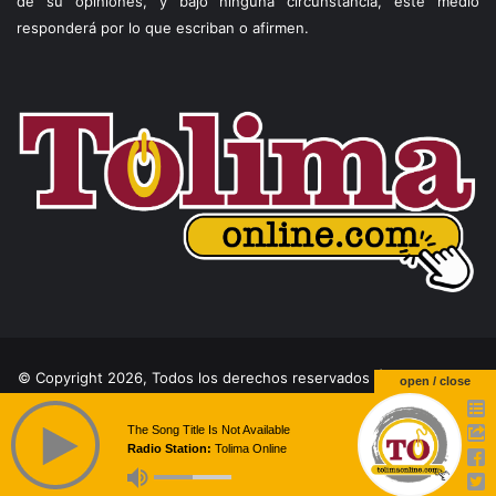
de su opiniones, y bajo ninguna circunstancia, este medio
responderá por lo que escriban o afirmen.
© Copyright 2026, Todos los derechos reservados |
Theme by
open / close
Temperita
The Song Title Is Not Available
Radio Station:
Tolima Online