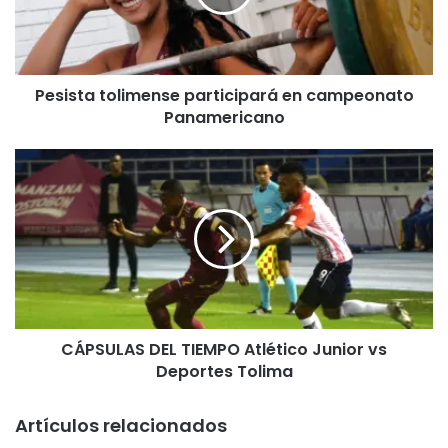
t
a
t
o
Pesista tolimense participará en campeonato
l
Panamericano
i
m
e
C
n
Á
s
P
e
S
p
U
a
L
r
A
t
S
i
D
c
CÁPSULAS DEL TIEMPO Atlético Junior vs
E
i
Deportes Tolima
L
p
T
a
I
Artículos relacionados
r
E