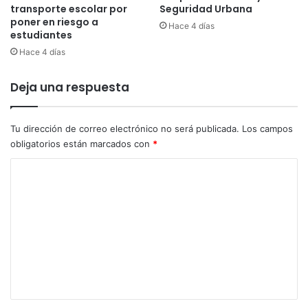
transporte escolar por
Seguridad Urbana
a
o
poner en riesgo a
Hace 4 días
n
r
estudiantes
o
t
Hace 4 días
e
s
Deja una respuesta
T
o
l
Tu dirección de correo electrónico no será publicada.
Los campos
i
m
obligatorios están marcados con
*
a
C
o
m
e
n
t
a