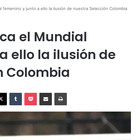
l femenino y junto a ello la ilusión de nuestra Selección Colombia
nca el Mundial
 ello la ilusión de
n Colombia
X
Tumblr
Pocket
Compartir vía Email
Imprimir