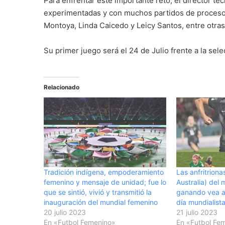
Para enfrentar este importante reto, el director t
experimentadas y con muchos partidos de proceso 
Montoya, Linda Caicedo y Leicy Santos, entre otras
Su primer juego será el 24 de Julio frente a la sel
Relacionado
Tradición indígena, empoderamiento
Las anfritrion
femenino y mensaje de unidad; fue lo
Australia) del 
que se sintió, vivió y transmitió la
ganando vea a
inauguración del mundial femenino
día mundialist
20 julio 2023
21 julio 2023
En «Futbol Femenino»
En «Futbol Fe