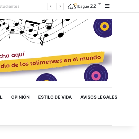
℃
22
Barra lateral
Ibagué inaugura la primera escuela de musicoterapia para niños con discapacidad múltiple, una apuesta por la inclusión
Ibagué
L
OPINIÓN
ESTILO DE VIDA
AVISOS LEGALES