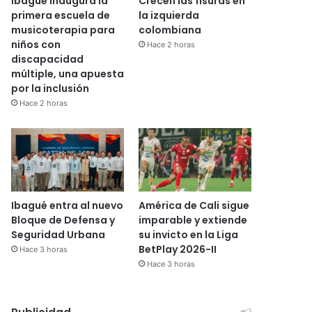
Ibagué inaugura la
Crecen las fisuras en
primera escuela de
la izquierda
musicoterapia para
colombiana
niños con
Hace 2 horas
discapacidad
múltiple, una apuesta
por la inclusión
Hace 2 horas
Ibagué entra al nuevo
América de Cali sigue
Bloque de Defensa y
imparable y extiende
Seguridad Urbana
su invicto en la Liga
BetPlay 2026-II
Hace 3 horas
Hace 3 horas