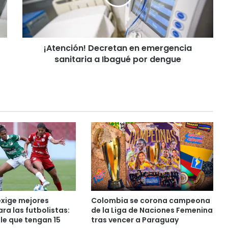
c
i
ó
n
¡Atención! Decretan en emergencia
!
sanitaria a Ibagué por dengue
D
e
c
r
e
t
a
n
e
n
e
m
e
r
exige mejores
Colombia se corona campeona
g
ra las futbolistas:
de la Liga de Naciones Femenina
e
le que tengan 15
tras vencer a Paraguay