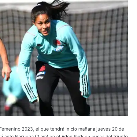
 Femenino 2023, el que tendrá inicio mañana jueves 20 de
rá ante Noruega (2 am) en el Eden Park en busca del triunfo