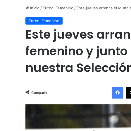
Inicio
/
Futbol Femenino
/
Este jueves arranca el Mundia
Futbol Femenino
Este jueves arra
femenino y junto a
nuestra Selecció
Facebook
Compartir