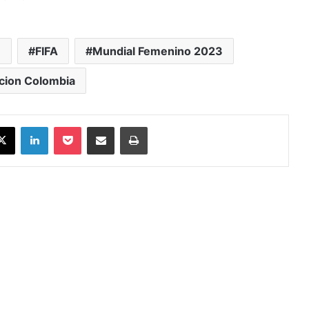
3
FIFA
Mundial Femenino 2023
cion Colombia
X
LinkedIn
Pocket
Compartir vía Email
Imprimir