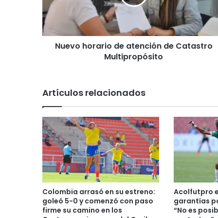
h
o
r
a
Nuevo horario de atención de Catastro
r
Multipropósito
i
o
d
e
Artículos relacionados
a
t
e
n
c
i
ó
n
d
e
Colombia arrasó en su estreno:
Acolfutpro 
C
goleó 5-0 y comenzó con paso
garantías pa
a
firme su camino en los
“No es posib