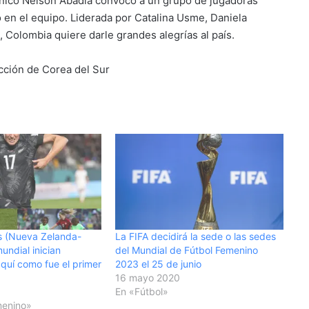
écnico Nelson Abadía convocó a un grupo de jugadoras
en el equipo. Liderada por Catalina Usme, Daniela
, Colombia quiere darle grandes alegrías al país.
ección de Corea del Sur
as (Nueva Zelanda-
La FIFA decidirá la sede o las sedes
mundial inician
del Mundial de Fútbol Femenino
quí como fue el primer
2023 el 25 de junio
a
16 mayo 2020
En «Fútbol»
menino»