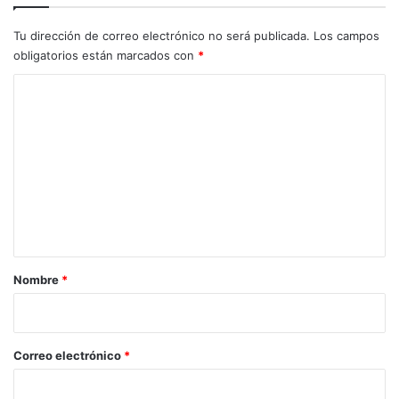
n
Tu dirección de correo electrónico no será publicada.
Los campos
d
i
obligatorios están marcados con
*
a
C
l
d
o
e
m
B
o
e
x
n
e
t
o
a
r
Nombre
*
i
o
*
Correo electrónico
*