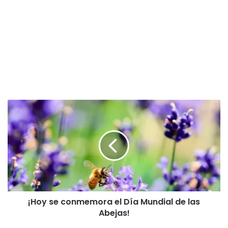
¡
H
o
y
s
e
c
o
n
¡Hoy se conmemora el Día Mundial de las
m
Abejas!
e
m