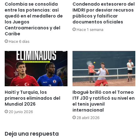
b
l
Colombia se consolida
Condenado extesorero del
e
a
entre las potencias: así
IMDRI por desviar recursos
j
m
quedó en el medallero de
públicos y falsificar
a
los Juegos
documentos oficiales
e
Centroamericanos y del
s
d
Hace 1 semana
Caribe
!
a
l
Hace 6 días
l
a
d
e
p
l
a
Haití y Turquía, los
Ibagué brilló con el Torneo
t
primeros eliminados del
ITF J30 y ratificó su nivel en
a
Mundial 2026
el tenis juvenil
e
internacional
20 junio 2026
n
28 abril 2026
e
l
Deja una respuesta
M
u