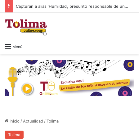
Colombia cambia de Gobierno: así será la posesión de Abelardo de la Espriella
Menú
Inicio
/
Actualidad
/
Tolima
Tolima