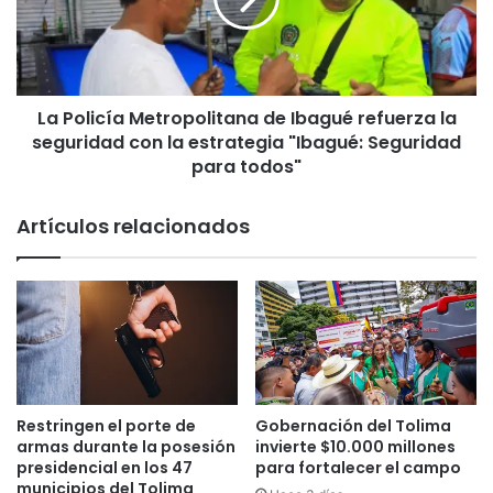
l
s
i
d
c
e
í
l
a
a
La Policía Metropolitana de Ibagué refuerza la
M
s
seguridad con la estrategia "Ibagué: Seguridad
e
e
t
para todos"
m
r
a
o
Artículos relacionados
n
p
a
o
e
l
n
i
l
t
i
a
g
n
a
a
s
d
Restringen el porte de
Gobernación del Tolima
y
e
armas durante la posesión
invierte $10.000 millones
e
I
presidencial en los 47
para fortalecer el campo
l
b
municipios del Tolima