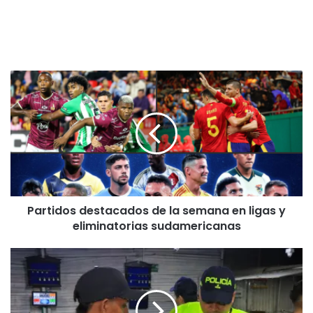
P
a
r
t
i
d
o
s
d
Partidos destacados de la semana en ligas y
e
eliminatorias sudamericanas
s
t
a
L
c
a
a
P
d
o
o