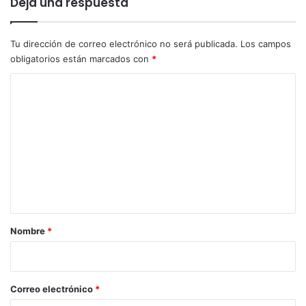
Deja una respuesta
n
a
a
d
s
c
Tu dirección de correo electrónico no será publicada.
Los campos
o
obligatorios están marcados con
*
n
l
C
a
o
e
s
m
t
e
r
a
n
t
t
e
g
a
i
r
Nombre
*
a
i
"
I
o
b
*
Correo electrónico
*
a