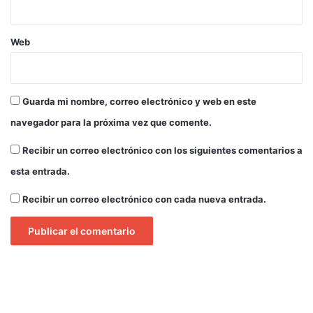
g
u
é
Web
:
S
e
g
Guarda mi nombre, correo electrónico y web en este
u
r
navegador para la próxima vez que comente.
i
d
Recibir un correo electrónico con los siguientes comentarios a
a
esta entrada.
d
p
Recibir un correo electrónico con cada nueva entrada.
a
r
a
t
o
d
o
s