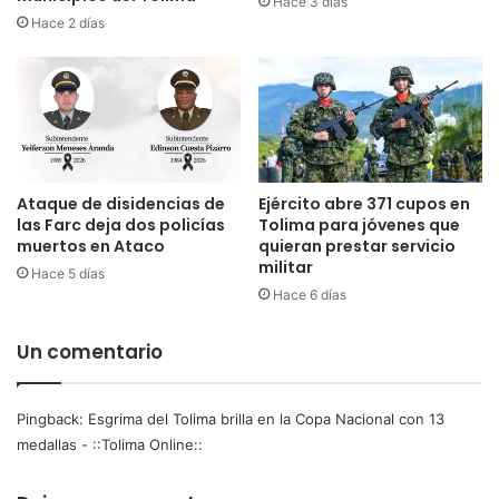
Hace 3 días
i
a
Hace 2 días
m
g
i
u
n
é
a
r
t
e
o
f
r
u
i
Ataque de disidencias de
Ejército abre 371 cupos en
e
las Farc deja dos policías
Tolima para jóvenes que
a
r
muertos en Ataco
quieran prestar servicio
s
z
militar
s
a
Hace 5 días
u
Hace 6 días
l
d
a
a
s
Un comentario
m
e
e
g
r
u
Pingback:
Esgrima del Tolima brilla en la Copa Nacional con 13
i
r
medallas - ::Tolima Online::
c
i
a
d