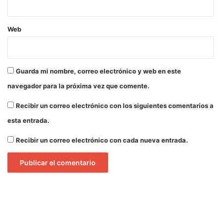
r
í
s
Web
2
0
2
4
Guarda mi nombre, correo electrónico y web en este
navegador para la próxima vez que comente.
Recibir un correo electrónico con los siguientes comentarios a
esta entrada.
Recibir un correo electrónico con cada nueva entrada.