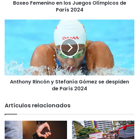
Boxeo Femenino en los Juegos Olímpicos de
n
c
París 2024
i
a
A
A
n
v
t
a
h
n
o
z
n
a
y
a
R
O
i
c
Anthony Rincón y Stefanía Gómez se despiden
n
t
de París 2024
c
a
ó
v
n
Artículos relacionados
o
y
s
S
d
t
e
e
F
f