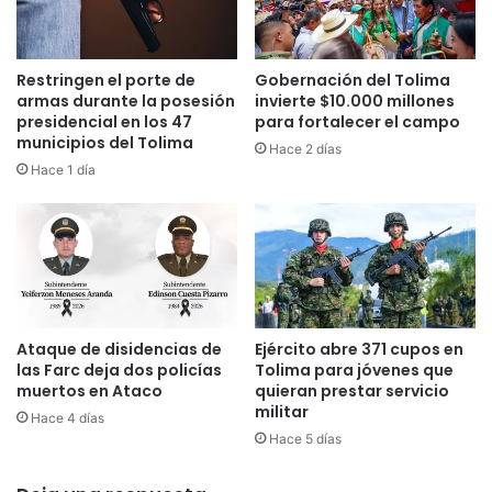
i
a
n
n
a
í
l
a
Restringen el porte de
Gobernación del Tolima
e
G
armas durante la posesión
invierte $10.000 millones
n
ó
presidencial en los 47
para fortalecer el campo
B
municipios del Tolima
m
Hace 2 días
o
e
Hace 1 día
x
z
e
s
o
e
F
d
e
e
m
s
e
p
n
Ataque de disidencias de
Ejército abre 371 cupos en
i
las Farc deja dos policías
Tolima para jóvenes que
i
d
muertos en Ataco
quieran prestar servicio
n
e
militar
o
Hace 4 días
n
e
Hace 5 días
d
n
e
l
P