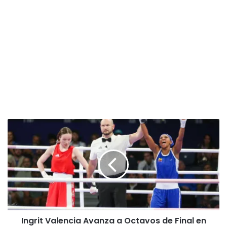
I
n
g
r
i
t
V
a
l
Ingrit Valencia Avanza a Octavos de Final en
e