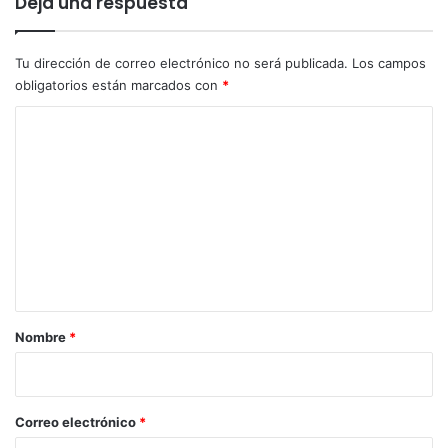
Deja una respuesta
o
a
s
r
J
í
Tu dirección de correo electrónico no será publicada.
Los campos
u
s
obligatorios están marcados con
*
e
2
g
C
0
o
2
o
s
4
m
O
l
e
í
n
m
p
t
i
a
c
o
r
Nombre
*
s
i
d
o
e
P
*
Correo electrónico
*
a