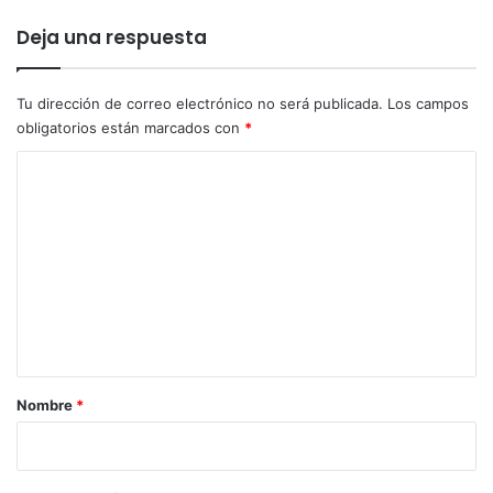
ñ
a
Deja una respuesta
p
a
r
Tu dirección de correo electrónico no será publicada.
Los campos
a
obligatorios están marcados con
*
e
C
l
s
o
e
m
n
a
e
d
n
o
t
a
r
Nombre
*
i
o