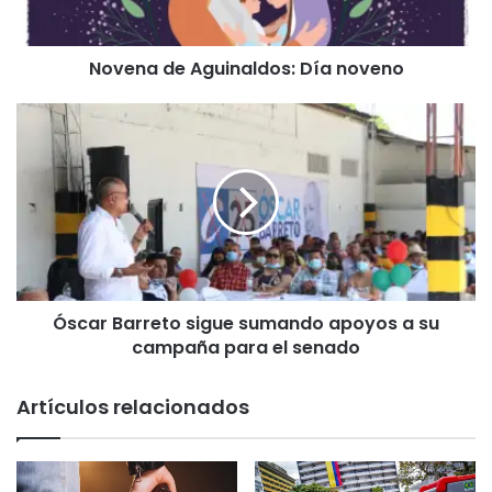
e
A
Novena de Aguinaldos: Día noveno
g
u
i
Ó
n
s
a
c
l
a
d
r
o
B
s
a
:
r
D
r
Óscar Barreto sigue sumando apoyos a su
í
e
a
campaña para el senado
t
n
o
o
s
Artículos relacionados
v
i
e
g
n
u
o
e