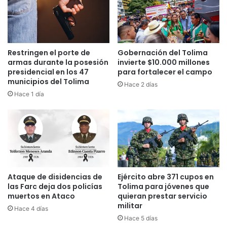
s
u
m
a
n
Restringen el porte de
Gobernación del Tolima
d
armas durante la posesión
invierte $10.000 millones
o
presidencial en los 47
para fortalecer el campo
municipios del Tolima
a
Hace 2 días
p
Hace 1 día
o
y
o
s
a
s
u
Ataque de disidencias de
Ejército abre 371 cupos en
c
las Farc deja dos policías
Tolima para jóvenes que
a
muertos en Ataco
quieran prestar servicio
m
militar
Hace 4 días
p
Hace 5 días
a