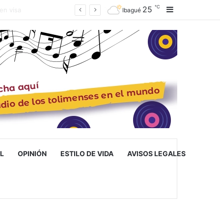
℃
25
Barra lateral
ué
Ibagué
L
OPINIÓN
ESTILO DE VIDA
AVISOS LEGALES