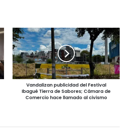
V
a
n
d
a
l
i
z
a
Vandalizan publicidad del Festival
n
Ibagué Tierra de Sabores; Cámara de
p
u
Comercio hace llamado al civismo
b
l
i
c
i