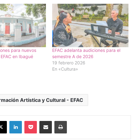
iones para nuevos
EFAC adelanta audiciones para el
a EFAC en Ibagué
semestre A de 2026
19 febrero 2026
En «Cultura»
mación Artística y Cultural - EFAC
X
LinkedIn
Pocket
Compartir vía Email
Imprimir