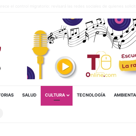
lias ‘Humildad’, presunto responsable de un homicidio ocurrido en Ibag
TORIAS
SALUD
CULTURA
TECNOLOGÍA
AMBIENTA
Buscar
sobre