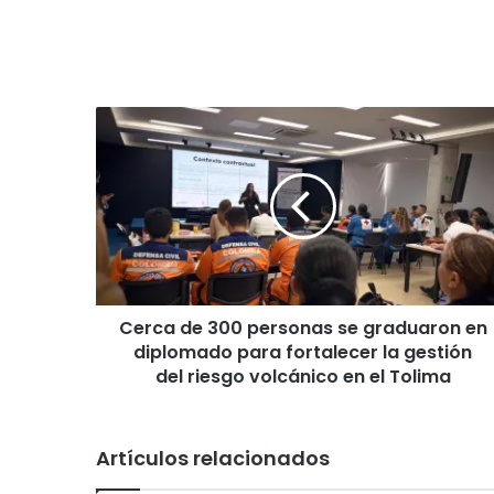
C
e
r
c
a
d
e
3
0
Cerca de 300 personas se graduaron en
0
diplomado para fortalecer la gestión
p
e
del riesgo volcánico en el Tolima
r
s
o
Artículos relacionados
n
a