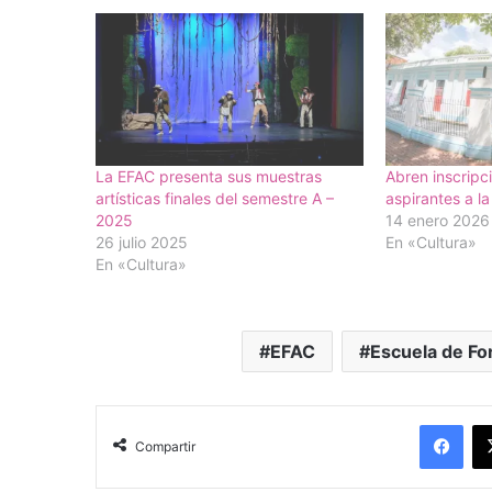
La EFAC presenta sus muestras
Abren inscripc
artísticas finales del semestre A –
aspirantes a l
2025
14 enero 2026
26 julio 2025
En «Cultura»
En «Cultura»
EFAC
Escuela de For
Facebook
Compartir