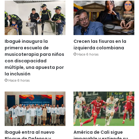
Ibagué inaugura la
Crecen las fisuras en la
primera escuela de
izquierda colombiana
musicoterapia para niños
Hace 6 horas
con discapacidad
múltiple, una apuesta por
la inclusión
Hace 6 horas
Ibagué entra al nuevo
América de Cali sigue
Bloque de Defensa y
imparable y extiende su