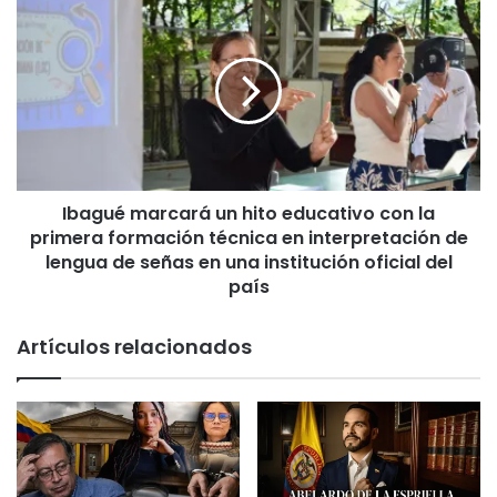
i
I
s
b
t
a
a
g
p
u
a
é
r
m
a
a
r
r
e
Ibagué marcará un hito educativo con la
c
c
primera formación técnica en interpretación de
a
i
r
lengua de señas en una institución oficial del
b
á
país
i
u
r
n
Artículos relacionados
l
h
a
i
I
t
I
o
I
e
F
d
e
u