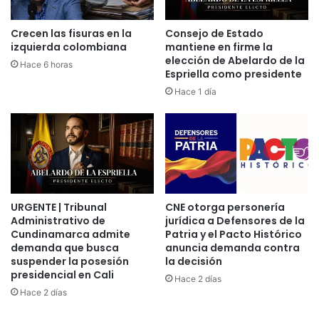
r
c
i
a
Crecen las fisuras en la
Consejo de Estado
a
t
izquierda colombiana
mantiene en firme la
I
i
elección de Abelardo de la
Hace 6 horas
n
v
Espriella como presidente
t
o
Hace 1 día
e
c
r
o
n
n
a
l
c
a
i
p
o
r
n
URGENTE | Tribunal
CNE otorga personería
i
Administrativo de
jurídica a Defensores de la
a
m
Cundinamarca admite
Patria y el Pacto Histórico
l
e
demanda que busca
anuncia demanda contra
d
r
suspender la posesión
la decisión
e
a
presidencial en Cali
Hace 2 días
l
f
Hace 2 días
C
o
a
r