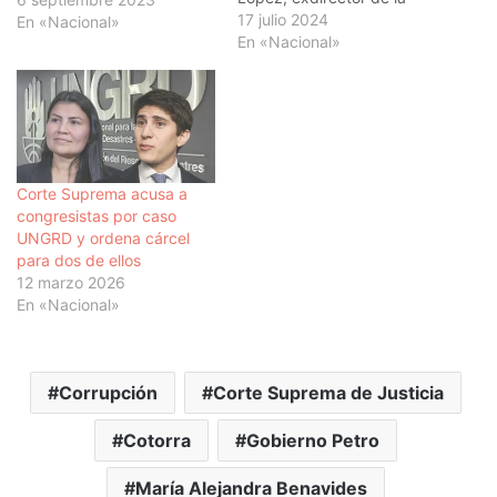
Unidad Nacional para la
17 julio 2024
En «Nacional»
Gestión del Riesgo de
En «Nacional»
Desastres (UNGRD), en
una diligencia reservada
como parte del proceso
que se adelanta contra los
congresistas Iván Name y
Andrés Calle por
Corte Suprema acusa a
presuntas…
congresistas por caso
UNGRD y ordena cárcel
para dos de ellos
12 marzo 2026
En «Nacional»
Corrupción
Corte Suprema de Justicia
Cotorra
Gobierno Petro
María Alejandra Benavides