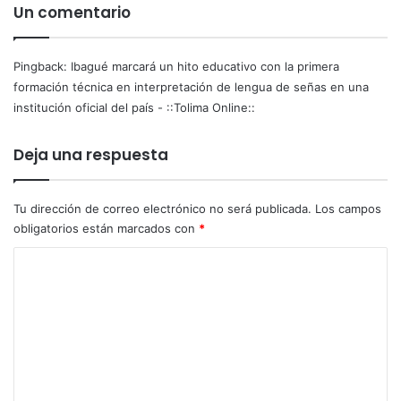
f
m
Un comentario
é
a
e
c
s
i
Pingback:
Ibagué marcará un hito educativo con la primera
t
ó
formación técnica en interpretación de lengua de señas en una
e
n
institución oficial del país - ::Tolima Online::
f
t
i
é
Deja una respuesta
n
c
d
n
e
i
Tu dirección de correo electrónico no será publicada.
Los campos
s
c
obligatorios están marcados con
*
e
a
m
e
C
a
n
o
n
i
a
n
m
t
e
e
r
n
p
t