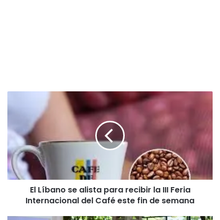
E
l
L
í
b
a
n
o
s
El Líbano se alista para recibir la III Feria
e
Internacional del Café este fin de semana
a
l