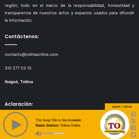
región; todo en el marco de la responsabilidad, honestidad y
transparencia de nuestros actos y espacios usados para difundir
la información.
Contáctenos:
contacto@tolimaonline.com
310 277 53 10
Ibagué, Tolima
Aclaración:
open / close
The Song Title Is Not Available
Los editores de TolimaOnline.com, los podrán identificar
Radio Station:
Tolima Online
claramente en cada uno de sus artículos y ejercerán su actividad
con total libertad, pero siempre guardando el debido respeto en