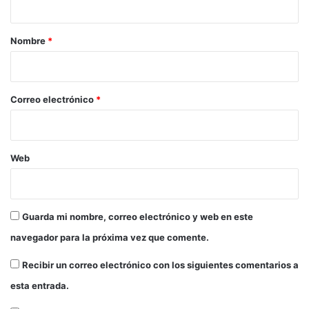
r
a
e
t
r
Nombre
*
a
i
c
i
o
ó
*
Correo electrónico
*
n
d
e
l
Web
e
n
g
u
Guarda mi nombre, correo electrónico y web en este
a
d
navegador para la próxima vez que comente.
e
s
Recibir un correo electrónico con los siguientes comentarios a
e
esta entrada.
ñ
a