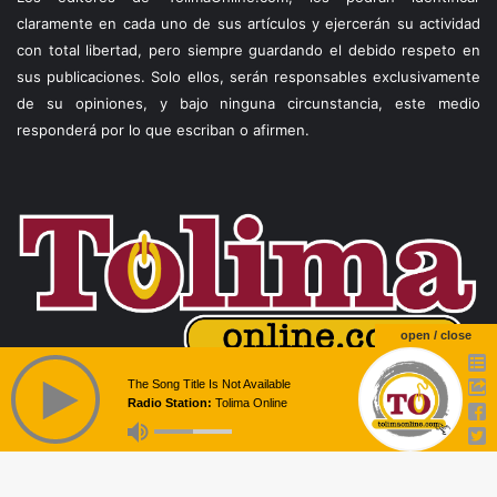
claramente en cada uno de sus artículos y ejercerán su actividad
con total libertad, pero siempre guardando el debido respeto en
sus publicaciones. Solo ellos, serán responsables exclusivamente
de su opiniones, y bajo ninguna circunstancia, este medio
responderá por lo que escriban o afirmen.
open / close
The Song Title Is Not Available
Radio Station:
Tolima Online
Facebook
X
WhatsApp
Telegram
Viber
© Copyright 2026, Todos los derechos reservados |
Theme by