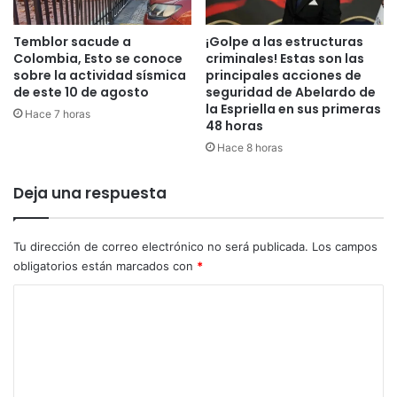
n
v
a
i
l
Temblor sacude a
¡Golpe a las estructuras
s
Colombia, Esto se conoce
criminales! Estas son las
e
i
sobre la actividad sísmica
principales acciones de
s
b
de este 10 de agosto
seguridad de Abelardo de
d
l
la Espriella en sus primeras
e
Hace 7 horas
e
48 horas
l
‘
Hace 8 horas
a
E
s
l
a
Deja una respuesta
S
l
o
u
c
d
i
Tu dirección de correo electrónico no será publicada.
Los campos
e
o
obligatorios están marcados con
*
n
’
C
I
,
b
v
o
a
a
m
g
l
u
o
e
é
r