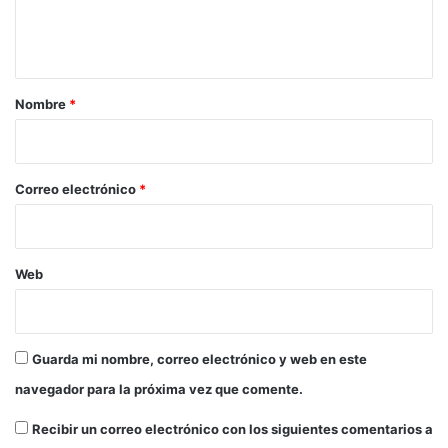
n
a
t
d
o
a
s
r
e
Nombre
*
n
i
m
o
á
s
*
Correo electrónico
*
d
e
1
0
Web
9
.
0
0
Guarda mi nombre, correo electrónico y web en este
0
navegador para la próxima vez que comente.
m
i
Recibir un correo electrónico con los siguientes comentarios a
l