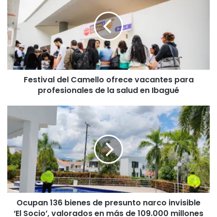
s
t
i
v
a
l
d
Festival del Camello ofrece vacantes para
e
profesionales de la salud en Ibagué
l
C
a
O
m
c
e
u
l
p
l
a
o
n
o
1
f
3
r
6
e
Ocupan 136 bienes de presunto narco invisible
b
c
‘El Socio’, valorados en más de 109.000 millones
i