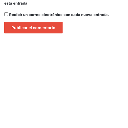
esta entrada.
l
o
Recibir un correo electrónico con cada nueva entrada.
n
e
s
d
e
p
e
s
o
s