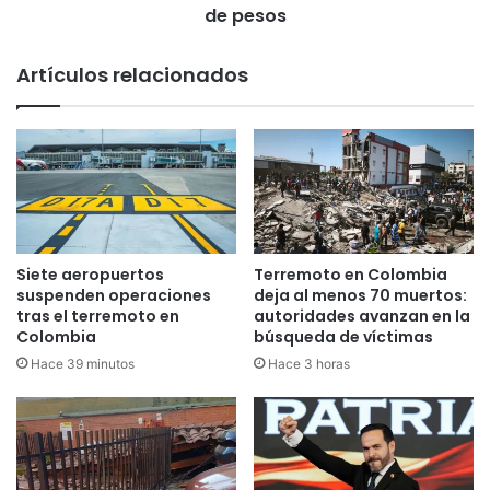
e
e
de pesos
v
n
a
e
Artículos relacionados
c
s
a
d
n
e
t
p
e
r
s
e
p
s
a
u
r
n
Siete aeropuertos
Terremoto en Colombia
a
t
suspenden operaciones
deja al menos 70 muertos:
p
o
tras el terremoto en
autoridades avanzan en la
r
n
Colombia
búsqueda de víctimas
o
a
Hace 39 minutos
Hace 3 horas
f
r
e
c
s
o
i
i
o
n