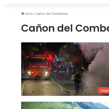
Inicio
/
Cañon del Combeima
Cañon del Comb
Ibag