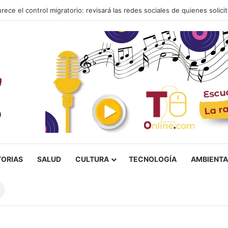
lias ‘Humildad’, presunto responsable de un homicidio ocurrido en Ibag
TORIAS
SALUD
CULTURA
TECNOLOGÍA
AMBIENTA
Buscar
sobre