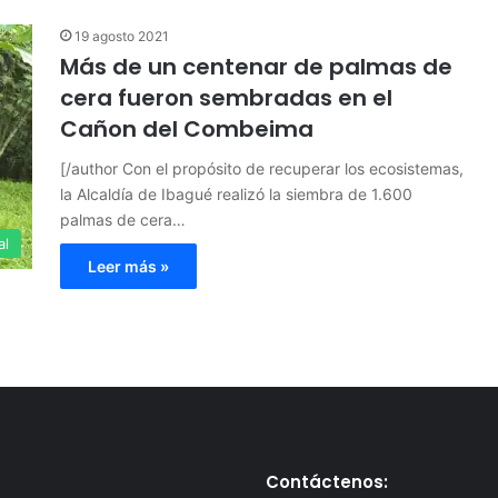
19 agosto 2021
Más de un centenar de palmas de
cera fueron sembradas en el
Cañon del Combeima
[/author Con el propósito de recuperar los ecosistemas,
la Alcaldía de Ibagué realizó la siembra de 1.600
palmas de cera…
al
Leer más »
Contáctenos: