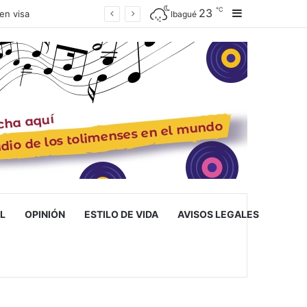
℃
23
Barra lateral
ué
Ibagué
L
OPINIÓN
ESTILO DE VIDA
AVISOS LEGALES