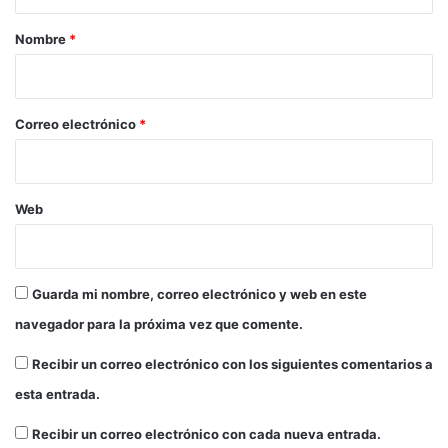
n
a
a
t
r
Nombre
*
v
e
o
i
s
s
d
o
e
*
Correo electrónico
*
l
d
u
e
Web
l
o
e
n
Guarda mi nombre, correo electrónico y web en este
t
r
navegador para la próxima vez que comente.
e
E
Recibir un correo electrónico con los siguientes comentarios a
s
esta entrada.
t
a
Recibir un correo electrónico con cada nueva entrada.
d