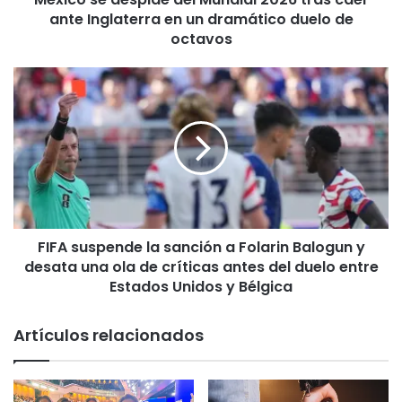
ante Inglaterra en un dramático duelo de
s
p
octavos
i
d
F
e
I
d
F
e
A
l
s
M
u
u
s
n
p
d
e
i
FIFA suspende la sanción a Folarin Balogun y
n
a
desata una ola de críticas antes del duelo entre
d
l
e
Estados Unidos y Bélgica
2
l
0
a
Artículos relacionados
2
s
6
a
t
n
r
c