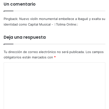
n
s
Un comentario
u
a
n
t
d
a
Pingback:
Nuevo violín monumental embellece a Ibagué y exalta su
r
u
identidad como Capital Musical - ::Tolima Online::
a
n
m
a
Deja una respuesta
á
o
t
l
i
a
Tu dirección de correo electrónico no será publicada.
Los campos
c
d
obligatorios están marcados con
*
o
e
d
c
C
u
r
e
o
í
l
t
m
o
i
e
d
c
e
a
n
o
s
t
c
a
t