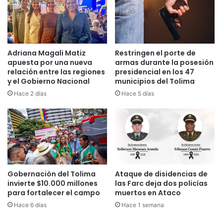
a
i
s
ó
c
n
a
a
e
F
Adriana Magali Matiz
Restringen el porte de
r
o
apuesta por una nueva
armas durante la posesión
a
l
relación entre las regiones
presidencial en los 47
n
a
y el Gobierno Nacional
municipios del Tolima
t
r
Hace 2 días
Hace 5 días
e
i
I
n
n
B
g
a
l
l
a
o
t
g
e
Gobernación del Tolima
Ataque de disidencias de
u
invierte $10.000 millones
las Farc deja dos policías
r
n
para fortalecer el campo
muertos en Ataco
r
y
a
d
Hace 6 días
Hace 1 semana
e
e