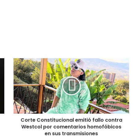
C
o
r
t
e
C
o
n
s
Corte Constitucional emitió fallo contra
t
Westcol por comentarios homofóbicos
i
t
en sus transmisiones