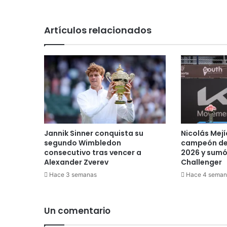
r
t
i
Artículos relacionados
v
a
s
s
u
p
e
r
a
r
Jannik Sinner conquista su
Nicolás Mej
o
segundo Wimbledon
campeón de
n
consecutivo tras vencer a
2026 y sumó 
l
Alexander Zverev
Challenger
o
Hace 3 semanas
Hace 4 seman
s
3
0
Un comentario
m
i