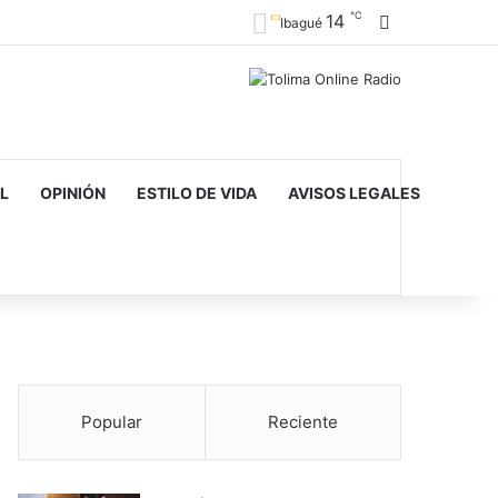
℃
14
Barra lateral
Ibagué
L
OPINIÓN
ESTILO DE VIDA
AVISOS LEGALES
Popular
Reciente