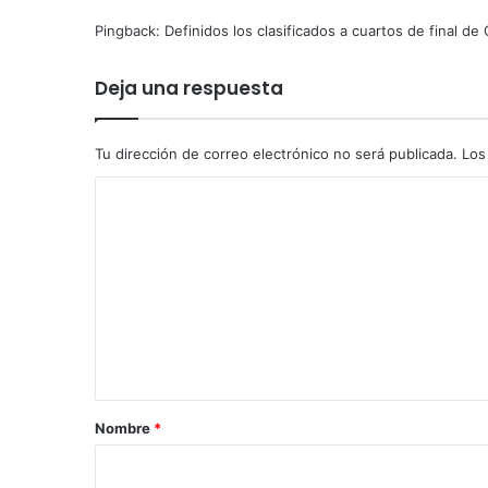
l
Pingback:
Definidos los clasificados a cuartos de final de
m
i
Deja una respuesta
l
l
o
Tu dirección de correo electrónico no será publicada.
Los
n
e
C
s
d
o
e
m
p
e
e
s
n
o
t
s
e
a
n
r
Nombre
*
2
0
i
2
o