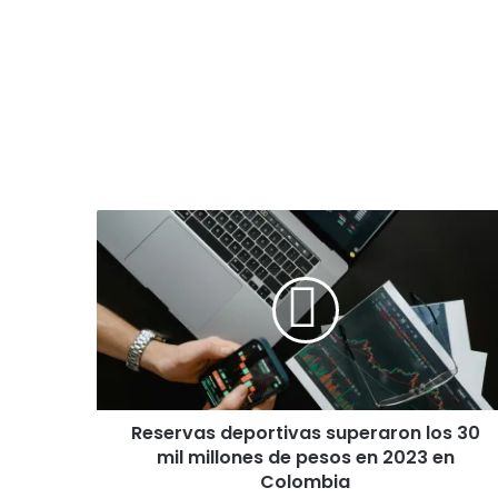
R
e
s
e
r
v
a
s
d
Reservas deportivas superaron los 30
e
mil millones de pesos en 2023 en
p
o
Colombia