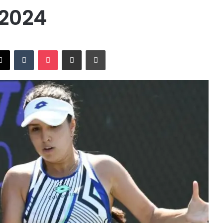
 2024
X
Tumblr
Pocket
Compartir vía Email
Imprimir