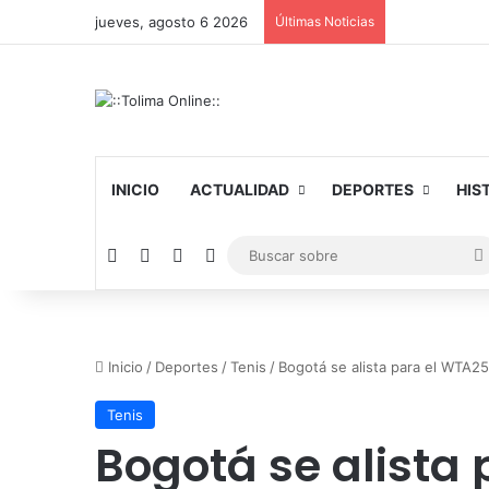
jueves, agosto 6 2026
Últimas Noticias
INICIO
ACTUALIDAD
DEPORTES
HIS
Facebook
X
YouTube
Instagram
Inicio
/
Deportes
/
Tenis
/
Bogotá se alista para el WTA2
Tenis
Bogotá se alista