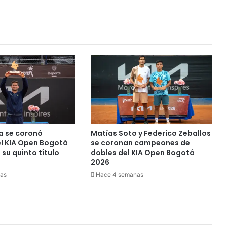
u
c
i
o
n
a
l
e
m
i
t
i
ó
ía se coronó
Matías Soto y Federico Zeballos
f
l KIA Open Bogotá
se coronan campeones de
a
su quinto título
dobles del KIA Open Bogotá
l
2026
l
as
Hace 4 semanas
o
c
o
n
t