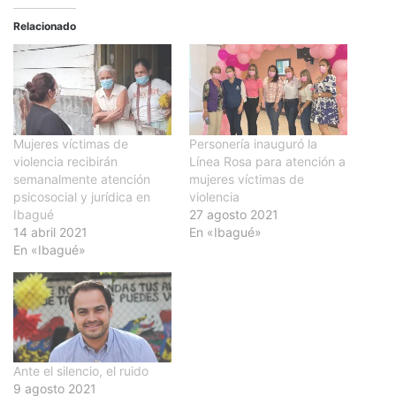
Relacionado
Mujeres víctimas de
Personería inauguró la
violencia recibirán
Línea Rosa para atención a
semanalmente atención
mujeres víctimas de
psicosocial y jurídica en
violencia
Ibagué
27 agosto 2021
14 abril 2021
En «Ibagué»
En «Ibagué»
Ante el silencio, el ruido
9 agosto 2021