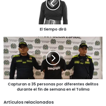
e
m
p
o
d
El tiempo dirá
i
r
á
C
a
p
t
u
r
a
n
a
Capturan a 35 personas por diferentes delitos
3
durante el fin de semana en el Tolima
5
p
e
Artículos relacionados
r