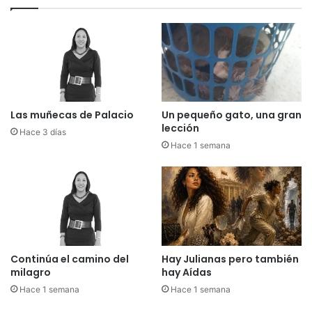
s
o
n
a
s
p
o
r
Las muñecas de Palacio
Un pequeño gato, una gran
d
lección
Hace 3 días
i
Hace 1 semana
f
e
r
e
n
t
e
s
Continúa el camino del
Hay Julianas pero también
milagro
hay Aídas
d
e
Hace 1 semana
Hace 1 semana
l