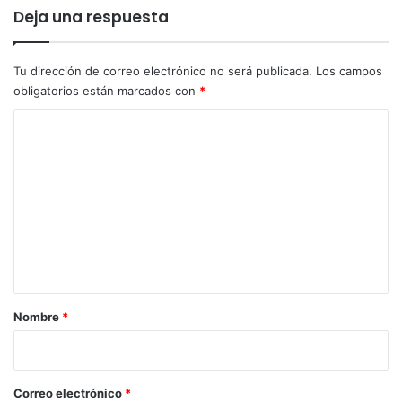
i
Deja una respuesta
t
o
s
Tu dirección de correo electrónico no será publicada.
Los campos
d
obligatorios están marcados con
*
u
r
C
a
o
n
t
m
e
e
e
l
n
f
t
i
a
n
d
r
Nombre
*
e
i
s
e
o
m
*
Correo electrónico
*
a