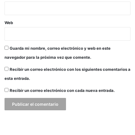
n
a
e
Web
n
e
l
T
Guarda mi nombre, correo electrónico y web en este
o
l
navegador para la próxima vez que comente.
i
m
Recibir un correo electrónico con los siguientes comentarios a
a
esta entrada.
Recibir un correo electrónico con cada nueva entrada.