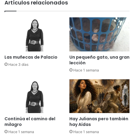
Artículos relacionados
e
t
c
i
i
s
b
t
i
a
r
s
á
l
n
l
t
e
Las muñecas de Palacio
Un pequeño gato, una gran
a
g
lección
Hace 3 días
r
a
Hace 1 semana
j
r
e
á
t
n
a
a
c
I
o
b
n
a
m
g
Continúa el camino del
Hay Julianas pero también
e
milagro
hay Aídas
u
m
é
Hace 1 semana
Hace 1 semana