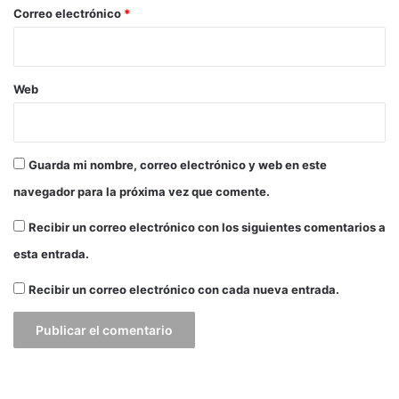
e
*
Correo electrónico
*
j
r
e
i
e
c
n
a
Web
e
n
l
o
M
d
e
e
Guarda mi nombre, correo electrónico y web en este
t
N
r
a
navegador para la próxima vez que comente.
o
t
d
a
Recibir un correo electrónico con los siguientes comentarios a
e
c
esta entrada.
B
i
o
ó
Recibir un correo electrónico con cada nueva entrada.
g
n
o
t
á