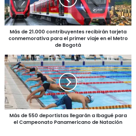
2
1
.
0
Más de 21.000 contribuyentes recibirán tarjeta
0
conmemorativa para el primer viaje en el Metro
0
c
de Bogotá
o
n
M
t
á
r
s
i
d
b
e
u
5
y
5
e
0
n
d
t
Más de 550 deportistas llegarán a Ibagué para
e
e
el Campeonato Panamericano de Natación
p
s
o
r
r