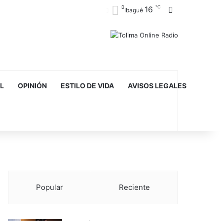
℃
16
Barra lateral
Ibagué
L
OPINIÓN
ESTILO DE VIDA
AVISOS LEGALES
Popular
Reciente