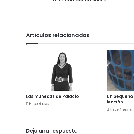
n
a
s
a
l
Artículos relacionados
u
d
Las muñecas de Palacio
Un pequeño 
lección
Hace 4 días
Hace 1 seman
Deja una respuesta