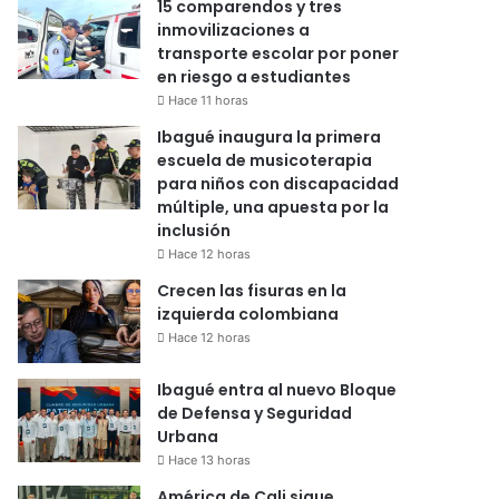
15 comparendos y tres
inmovilizaciones a
transporte escolar por poner
en riesgo a estudiantes
Hace 11 horas
Ibagué inaugura la primera
escuela de musicoterapia
para niños con discapacidad
múltiple, una apuesta por la
inclusión
Hace 12 horas
Crecen las fisuras en la
izquierda colombiana
Hace 12 horas
Ibagué entra al nuevo Bloque
de Defensa y Seguridad
Urbana
Hace 13 horas
América de Cali sigue