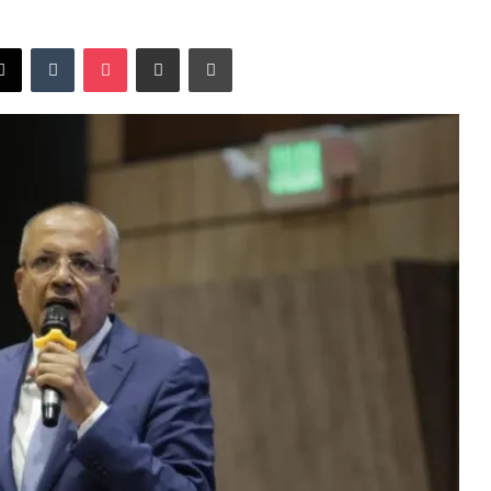
X
Tumblr
Pocket
Compartir vía Email
Imprimir