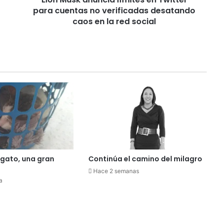
para cuentas no verificadas desatando
u
n
caos en la red social
c
i
a
l
í
m
i
t
e
s
e
n
T
gato, una gran
Continúa el camino del milagro
w
Hace 2 semanas
i
a
t
t
e
r