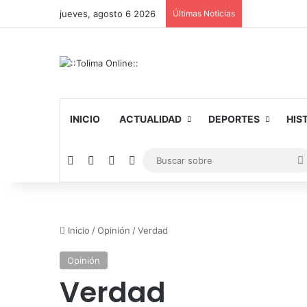
jueves, agosto 6 2026
Últimas Noticias
INICIO
ACTUALIDAD
DEPORTES
HIS
Facebook
X
YouTube
Instagram
Inicio
/
Opinión
/
Verdad
Opinión
Verdad