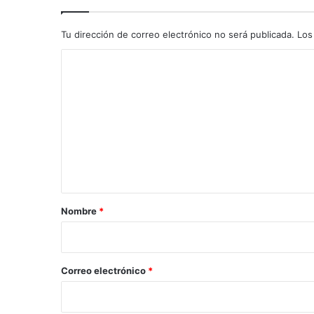
Tu dirección de correo electrónico no será publicada.
Los
C
o
m
e
n
t
a
r
Nombre
*
i
o
*
Correo electrónico
*