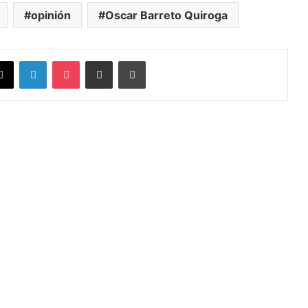
opinión
Oscar Barreto Quiroga
X
LinkedIn
Pocket
Compartir vía Email
Imprimir